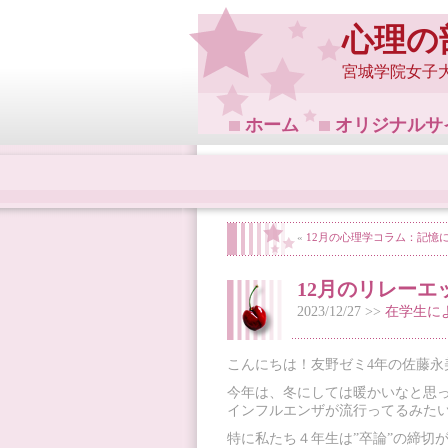
心理の
宮城学院女子
ホーム
オリジナルサ
«
12月の心理学コラム：記憶
12月のリレーエ
2023/12/27 >>
在学生に
こんにちは！友野ゼミ4年の佐藤永
今年は、冬にしては暖かいなと思
インフルエンザが流行ってるみた
特に私たち４年生は”卒論”の締切