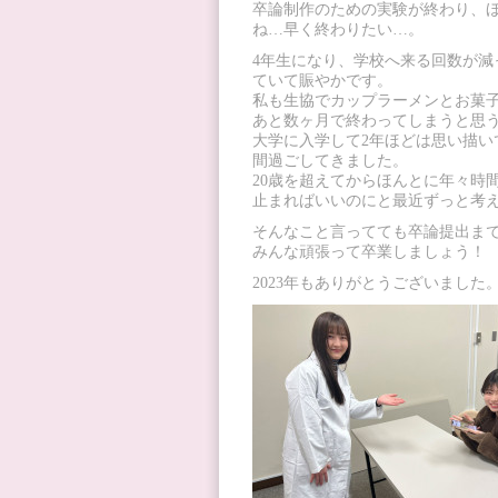
卒論制作のための実験が終わり、
ね…早く終わりたい…。
4年生になり、学校へ来る回数が
ていて賑やかです。
私も生協でカップラーメンとお菓
あと数ヶ月で終わってしまうと思
大学に入学して2年ほどは思い描い
間過ごしてきました。
20歳を超えてからほんとに年々時
止まればいいのにと最近ずっと考
そんなこと言ってても卒論提出ま
みんな頑張って卒業しましょう！
2023年もありがとうございました