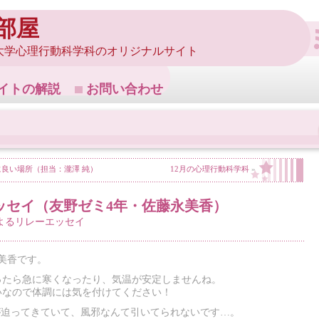
部屋
大学心理行動科学科のオリジナルサイト
イトの解説
お問い合わせ
に良い場所（担当：瀧澤 純）
12月の心理行動科学科
»
ッセイ（友野ゼミ4年・佐藤永美香）
よるリレーエッセイ
美香です。
ったら急に寒くなったり、気温が安定しませんね。
いなので体調には気を付けてください！
が迫ってきていて、風邪なんて引いてられないです…。