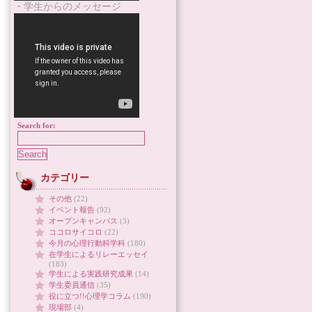
・学生からのメッセージ
Search for:
カテゴリー
その他
(22)
イベント報告
(92)
オープンキャンパス
(3)
ココロサイコロ
(22)
今月の心理行動科学科
(180)
在学生によるリレーエッセイ
(183)
学生による実践研究成果
(14)
学生委員通信
(35)
役に立つ!!心理学コラム
(190)
現場部
(4)