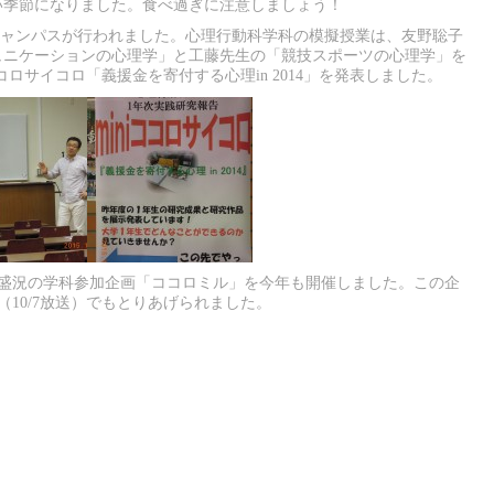
い季節になりました。食べ過ぎに注意しましょう！
プンキャンパスが行われました。心理行動科学科の模擬授業は、友野聡子
ュニケーションの心理学」と工藤先生の「競技スポーツの心理学」を
コロサイコロ「義援金を寄付する心理in 2014」を発表しました。
、毎年大盛況の学科参加企画「ココロミル」を今年も開催しました。この企
」（10/7放送）でもとりあげられました。