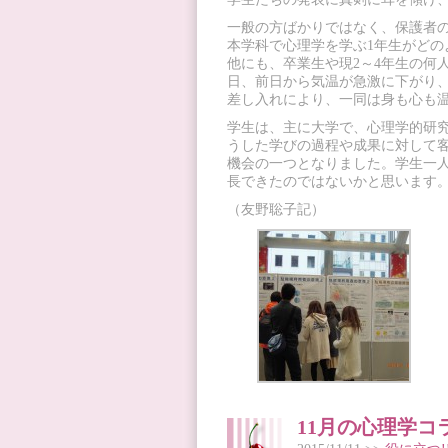
一般の方ばかりではなく、保護者
本学科で心理学を学ぶ1年生がど
他にも、卒業生や現2～4年生の何
日、前日から気温が急激に下がり
差し入れにより、一同は身も心も
学生は、主に大学で、心理学的研
うした学びの過程や成果に対して
機会の一つとなりました。学生一
長できたのではないかと思います
（友野聡子記）
11月の心理学コ