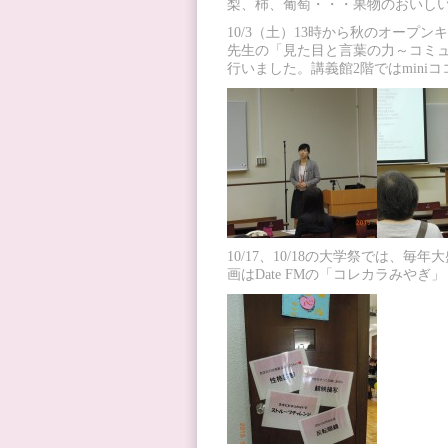
梨、柿、葡萄・・・果物のおいし
10/3（土）13時から秋のオー
先生の「見た目と言葉の力～コミ
行いました。講義館2階ではminiコ
10/17、10/18の大学祭では
画はDate FMの「コレカラみやぎ