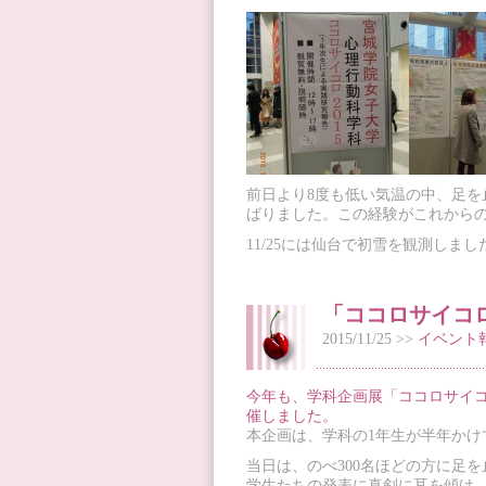
前日より8度も低い気温の中、足
ばりました。この経験がこれから
11/25には仙台で初雪を観測し
「ココロサイコロ
2015/11/25 >>
イベント
今年も、学科企画展「ココロサイコロ
催しました。
本企画は、学科の1年生が半年か
当日は、のべ300名ほどの方に足
学生たちの発表に真剣に耳を傾け