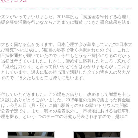
!心理学コラム
ンがやってまいりました。2015年度も「義援金を寄付する心理 in
は義援金募集活動を行いながらこれまでに蓄積してきた研究成果を踏ま
は大きく異なる点があります。日本心理学会が募集していた“東日本大
び研究”への助成に，5度目の応募で漸く採択されたのです。これま
回不採択通知が届いていたので，今年もどうせ不採択になるのだから
と当初は考えていました。しかし，諦めずに応募したところ，忘れて
。「継続は力なり」と言って良いかどうかはわかりませんが，これま
ッとしています。過去に私の担当班で活動した全ての皆さんの努力が
ますので，彼女たちをとても誇りに思います。
寄付していただきました。この場をお借りし，改めまして謝意を申し
き誠にありがとうございました。2015年度の活動で集まった募金額
は，今月23日（月・祝）に仙台駅近くのAER2階アトリウムで開催
で公表予定です。また，我々の発表以外に「市街地における自転車利
心理を探る」という2つのテーマの研究も発表されますので，是非ご