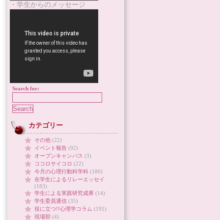
・学生からのメッセージ
Search for:
カテゴリー
その他
(22)
イベント報告
(92)
オープンキャンパス
(3)
ココロサイコロ
(22)
今月の心理行動科学科
(180)
在学生によるリレーエッセイ
(183)
学生による実践研究成果
(14)
学生委員通信
(35)
役に立つ!!心理学コラム
(191)
現場部
(4)