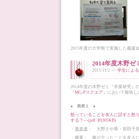
2015年度の大学祭で実施した義
2014年度木野
2015/11/2 >>
学生による
2014年度の木野ゼミ『卒業研究』
「MG-Pスクエア」
において報告し
● 発表１ ●
怒っていることを友人に話すと怒
する？―(pdf: 約305KB)
・
発表者
： 大野さや香・前田千
・
概要
： 腹が立ったことを友人