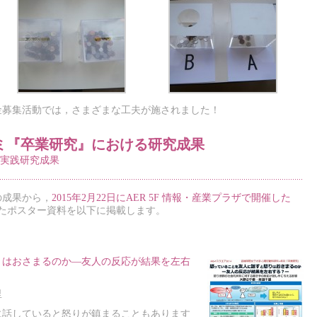
援金募集活動では，さまざまな工夫が施されました！
ゼミ『卒業研究』における研究成果
実践研究成果
の成果から，
2015年2月22日にAER 5F 情報・産業プラザで開催した
たポスター資料を以下に掲載します。
りはおさまるのか―友人の反応が結果を左右
里
に話していると怒りが鎮まることもあります