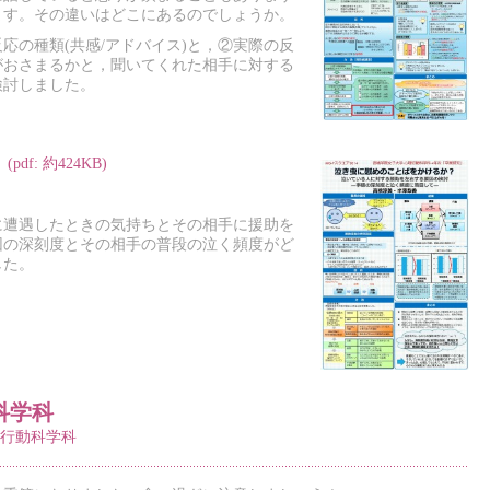
ます。その違いはどこにあるのでしょうか。
応の種類(共感/アドバイス)と，②実際の反
がおさまるかと，聞いてくれた相手に対する
検討しました。
f: 約424KB)
に遭遇したときの気持ちとその相手に援助を
因の深刻度とその相手の普段の泣く頻度がど
した。
科学科
行動科学科