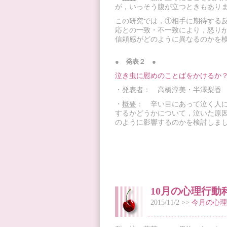
が，いっそう腹が立つときもあり
この研究では，①相手に期待する反
応との一致・不一致により，怒り
信頼感がどのように異なるのかを
● 発表２ ●
泣き虫に慰めのことばをかけるか？ (pd
・
発表者
： 高橋淳美・半澤梨香
・
概要
： 辛い目にあって泣く人
するかどうかについて，泣いた原
のように影響するのかを検討しま
10月の心理行動
2015/11/2 >>
今月の心理