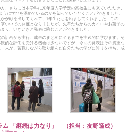
の方、さらには本学科に来年度入学予定の高校生にも来ていただき、
のように学びを深めているのかを知っていただくことができました。
人かが顔を出してくれて、1年生たちを励ましてくれました。この
、寒い中での開催となりましたが、先輩たちからのカイロやお菓子の
温まり、いきいきと発表に臨むことができました。
究の計画から実行、成果のまとめに至るまでを実践的に学びます。そ
客観的な評価を受ける機会は少ないですが、今回の発表はその貴重な
人一人が、苦戦しながら取り組んだ自分たちの学びに誇りを持ち、成
。
ラム 「継続は力なり」 （担当：友野隆成）