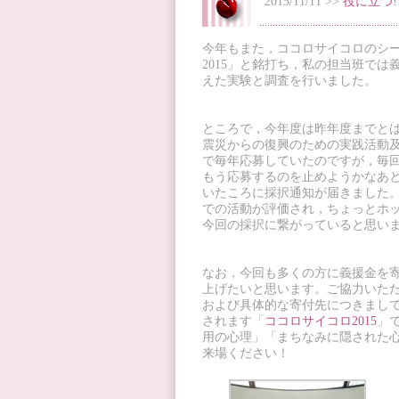
2015/11/11 >>
役に立つ!
今年もまた，ココロサイコロのシーズ
2015」と銘打ち，私の担当班で
えた実験と調査を行いました。
ところで，今年度は昨年度までと
震災からの復興のための実践活動及
で毎年応募していたのですが，毎
もう応募するのを止めようかなあ
いたころに採択通知が届きました
での活動が評価され，ちょっとホ
今回の採択に繋がっていると思い
なお，今回も多くの方に義援金を
上げたいと思います。ご協力いただ
および具体的な寄付先につきまして
されます「
ココロサイコロ2015
」
用の心理」「まちなみに隠された
来場ください！