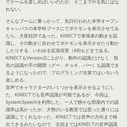
てゲームを楽しめばいいのだが、そこまでやる気にはな
れない。
そんなブームに乗っかって、先日行われた本学オープン
キャンパスの本学科ブースにてポケモンを表示させてみ
たら、大変好評であった。KINECTで来場者の動きを認
識し、その動きに合わせてポケモンを表示させたり動か
したりする、いわゆる拡張現実（AR)もどきである。
KINECTもVersion2に上がり、動作の認識だけなく、指
先の認識や手の開閉（グー、チョキ、パー）も認識でき
るようになったので、プログラミング次第ではいろいろ
楽しめる。
音声でキャラクターのいくつかを表示させるようにし
た。KINECTでも音声認識が可能であるが、今回は、
System.Speechを利用した。一人で静かな部屋内での認
識率は高かったが、大勢のいる教室では思った通りには
認識してくれなかった。KINECTでは音声の方向まで検
出できるみたいなので、次回まではKINECTの音声認識