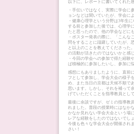
以下に、レポートに書いてくれた
・手伝いではなく、実際に学会に
ョンなどは聞いていたが、学会に
・健康心理学という分野は3年生
する前と参加した後では、心理学
たと思ったので、他の学会などに
・ポスター発表の際に、「こんな
問をすることに躊躇していたが、
と以上のことを教えてくださった
の活動が活きたのではないかと感
・今回の学会への参加で得た経験
ば積極的に参加したいし、参加に
感想にもありましたように、直前
フとして参加し、学会大会の様子
め、また当日の京都は天候不順で
思います。しかし、それを補って
げていただくことを指導教員とし
最後に余談ですが、ゼミの指導教員
れました。普段の授業時にはなか
かなか見れない学会大会という場
レアな経験をしたのではないでし
今後も色々な学会大会が開催され
さい！