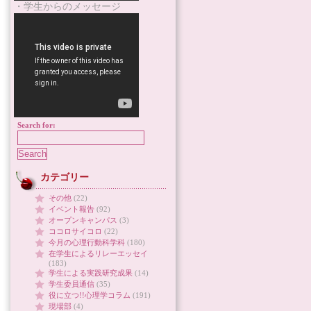
・学生からのメッセージ
Search for:
カテゴリー
その他
(22)
イベント報告
(92)
オープンキャンパス
(3)
ココロサイコロ
(22)
今月の心理行動科学科
(180)
在学生によるリレーエッセイ
(183)
学生による実践研究成果
(14)
学生委員通信
(35)
役に立つ!!心理学コラム
(191)
現場部
(4)