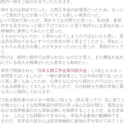
感想の一部をご紹介させていただきます。
参加するのは初めてだった。人間工学会の会場係だったため、セッシ
よって進め方などが違っていてそこも新しい発見だった。
になって初めて知ったが、面白そうな分野だと思った。私自身、参加
に対する見方やもっと掘り下げてみたいと思う気持ちにも変化があっ
も積極的に参加してみたいと思った。
こともわからないのか」と呆れられてしまうのではないかと思い、質
恐る恐る尋ねてみるとすべての先生が快く答えてくださり、尋ねたこ
。もちろん先生方の優しさが大きかったのだと思うが、普段のゼミで
じた。
や学びは、絶対に校内では得られないものだと思う。また機会があれ
悩んでいる友人や後輩がいたら是非とも勧めたい。
に本学で開催された「
日本人間工学会第59回大会
」に2名ともスタッ
を垣間見てはいましたが、一般の参加者としては今回が初であったた
あり蒸し暑くもあったため、心身ともにかなり疲れたのではないかと
余りある経験をしてきたようでしたので、その経験を今後の学修に繋
ても大いに期待しております。
である報告者のポスター発表に2名とも（気を遣って!?）見に来てく
なか聴けないような指導教員の研究の突っ込んだ話が聴け、普段はな
における指導教員の立ち居振る舞いを観察することもでき、ある意味
ょうか。このような経験ができるのも、学会大会参加の醍醐味です。
ますので、在学生の皆さんは是非積極的に参加の手を挙げてみてくだ