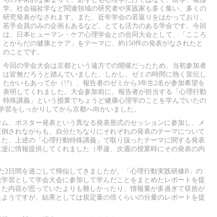
学、社会福祉学など関連領域の研究者や実践家も多く集い、多くの
研究発表がなされます。また、近年学会の若返りをはかっており、
若手会員のみの企画もあるなど、とても活力のある学会です。今回
は、日本ヒューマン・ケア心理学会との合同大会として、「こころ
とからだの健康とケア」をテーマに、約150件の発表がなされたと
のことです。
今回の学会大会は京都という遠方での開催だったため、当初参加者
は皆無だろうと踏んでいました。しかし、ゼミの時間に熱く宣伝し
たかいもあってか（!?）、報告者のゼミから3年生2名が参加希望を
表明してくれました。大会参加前に、報告者が担当する「心理行動
特殊講義」という授業でちょうど健康心理学のことを学んでいたの
学習をしっかりしてから京都へ向かいました。
ウム、ポスター発表という異なる発表形式のセッションに参加し、メ
圧倒されながらも、自分たちなりにそれぞれの発表のテーマについて
また、上述の「心理行動特殊講義」で取り扱ったテーマに関する発表
に逆に情報提供してくれました（早速、次週の授業時にその発表の内
。
た2日間を過ごして帰仙してきましたが、「心理行動実践研修B」の
後学習として学会大会に参加して学んだことをまとめたレポートを提
きた内容が思っていたよりも難しかったり、情報量が多過ぎて収拾が
たようですが、結果としては規定量の倍くらいの分量のレポートを提