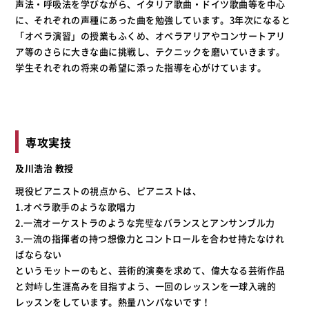
声法・呼吸法を学びながら、イタリア歌曲・ドイツ歌曲等を中心
に、それぞれの声種にあった曲を勉強しています。3年次になると
「オペラ演習」の授業もふくめ、オペラアリアやコンサートアリ
ア等のさらに大きな曲に挑戦し、テクニックを磨いていきます。
学生それぞれの将来の希望に添った指導を心がけています。
専攻実技
及川浩治 教授
現役ピアニストの視点から、ピアニストは、
1.オペラ歌手のような歌唱力
2.一流オーケストラのような完璧なバランスとアンサンブル力
3.一流の指揮者の持つ想像力とコントロールを合わせ持たなけれ
ばならない
というモットーのもと、芸術的演奏を求めて、偉大なる芸術作品
と対峙し生涯高みを目指すよう、一回のレッスンを一球入魂的
レッスンをしています。熱量ハンパないです！