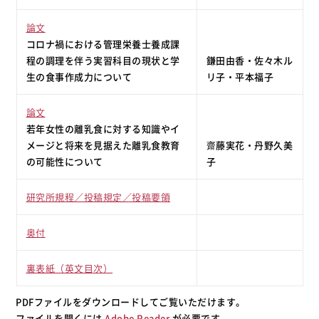
論文
コロナ禍における管理栄養士養成課
程の調理を伴う実習科目の現状と学
鎌田由香・佐々木ル
生の食事作成力について
リ子・平本福子
論文
若年女性の離乳食に対する知識やイ
メージと将来を見据えた離乳食教育
齋藤実花・丹野久美
の可能性について
子
研究所規程／投稿規定／投稿要領
奥付
裏表紙（英文目次）
PDFファイルをダウンロードしてご覧いただけます。
ファイルを開くには
Adobe Reader
が必要です。