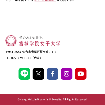
〒981-8557 仙台市青葉区桜ケ丘9-1-1
TEL 022-279-1311（代表）
©Miyagi Gakuin Women's University, All Rights Reserved.