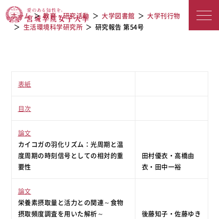
宮城学院女子大学
研究報告 第54号
ホーム
教育・研究活動
大学図書館
大学刊行物
生活環境科学研究所
研究報告 第54号
表紙
目次
論文
カイコガの羽化リズム：光周期と温
度周期の時刻信号としての相対的重
田村優衣・高橋由
要性
衣・田中一裕
論文
栄養素摂取量と活力との関連～食物
摂取頻度調査を用いた解析～
後藤知子・佐藤ゆき