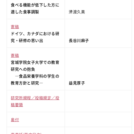
食べる機能が低下した方に
適した食事調製
濟渡久美
寄稿
ドイツ、カナダにおける研
究・研修の思い出
長谷川麻子
寄稿
宮城学院女子大学での教育
研究への抱負
―食品栄養学科の学生の
教育方針と研究―
益見厚子
研究所規程／投稿規定／投
稿要領
奥付