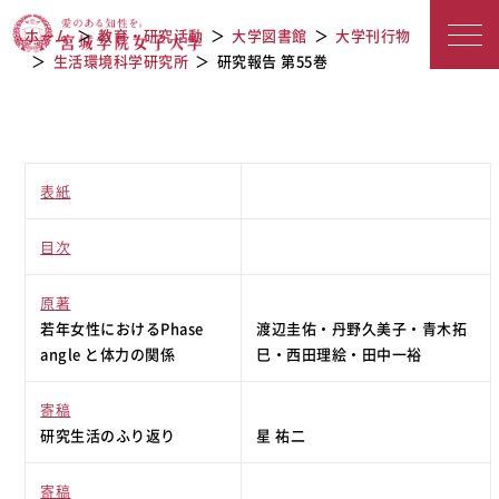
宮城学院女子大学
研究報告 第55巻
ホーム
教育・研究活動
大学図書館
大学刊行物
生活環境科学研究所
研究報告 第55巻
表紙
目次
原著
若年女性におけるPhase
渡辺圭佑・丹野久美子・青木拓
angle と体力の関係
巳・西田理絵・田中一裕
寄稿
研究生活のふり返り
星 祐二
寄稿