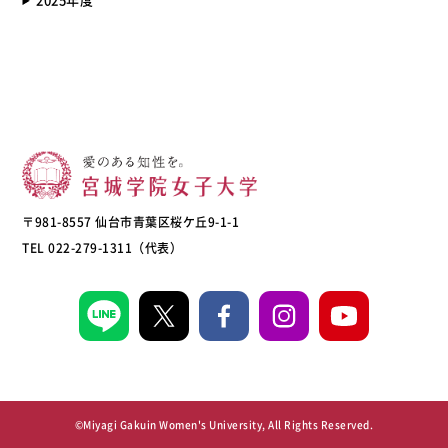
〒981-8557 仙台市青葉区桜ケ丘9-1-1
TEL 022-279-1311（代表）
©Miyagi Gakuin Women's University, All Rights Reserved.