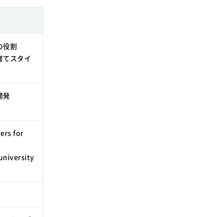
の役割
育てスタイ
開発
ers for
university