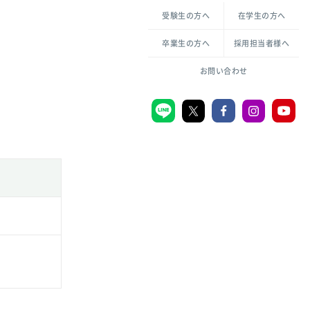
各種方針について
申し込み・お問い合わせ
受験生の方へ
在学生の方へ
教職センター
倫理憲章
卒業生の方へ
採用担当者様へ
学芸員課程
ハラスメントの防止
一般教育課程
図書館司書課程
共生のための多様性宣言
大学刊行物
お問い合わせ
学校図書館司書教諭課程
愛のある知性を。
機関リポジトリ
大学キリスト教センター
大学後援会
附属認定こども園
宮城学院同窓会
音楽教室
MGUスタンダード