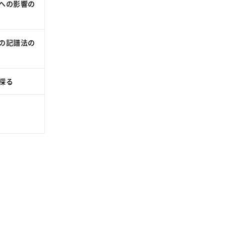
への影響の
の記譜法の
探る