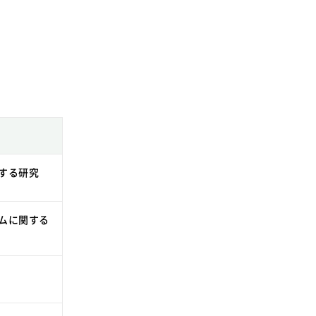
SDGsに関する取り組み
大学広報
新型コロナウィルスに関する本学の対応
（まとめ）
する研究
ムに関する