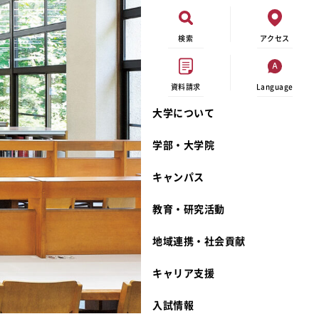
検索
アクセス
資料請求
Language
大学について
オープンキャンパス
現代ビジネス学科
イベントカレンダー
外部資金研究
連携事業のご紹介
学部・大学院
進学相談会
キャンパスマップ
学内の研究助成
沿革
キャンパス
出張講義
学生寮
研究倫理
宮城学院 校歌
大学見学
奨学金
動物実験に関する情報公開
礼拝堂
教育・研究活動
学費について
サークル活動
研究者番号登録申請について
食品栄養学科
地域連携・社会貢献
相談フォーム
大学祭
生活文化デザイン学科
ディプロマ・ポリシー
キャリア支援
資料請求
キャンパスメンバーズ
教員一覧
カリキュラム・ポリシー
カリキュラム・入室方法
学費
教員のリレーエッセイ
アドミッション・ポリシー
教師紹介
入試情報