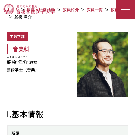
教員紹介
宮城学院女子大学
ホーム
教育・研究活動
教員紹介
教員一覧
教員検索
船橋 洋介
学芸学部
音楽科
ふなばし ようすけ
船橋 洋介
教授
芸術学士（音楽）
Ⅰ.基本情報
所属