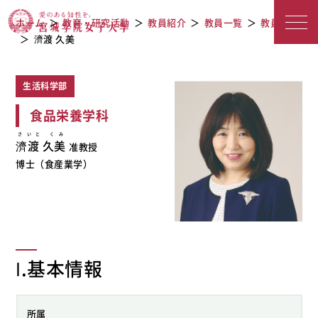
教員紹介
宮城学院女子大学
ホーム
教育・研究活動
教員紹介
教員一覧
教員検索
濟渡 久美
生活科学部
食品栄養学科
さいと くみ
濟渡 久美
准教授
博士（食産業学）
Ⅰ.基本情報
所属