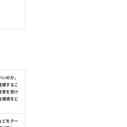
いいのか，
発揮するこ
教育を受け
食環境をど
などをテー