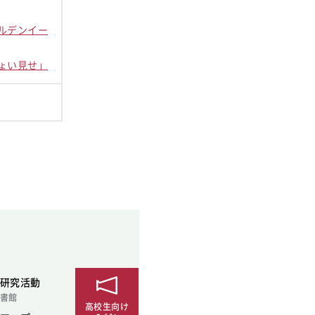
ルデンイー
ょい見せ」
研究活動
書館
高校生向け