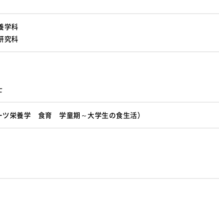
養学科
研究科
士
ーツ栄養学 食育 学童期～大学生の食生活）