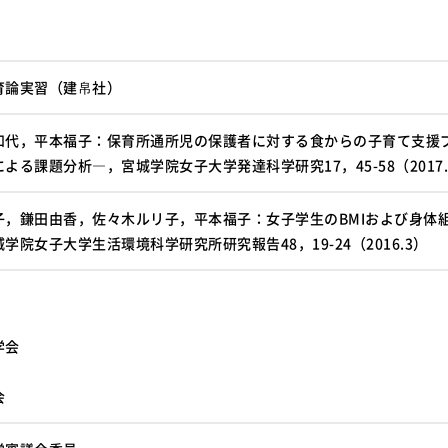
育論実習（建帛社）
和代，平本福子：保育所通所児の保護者に対する食からの子育て支援
よる課題分析―，宮城学院女子大学発達科学研究17，45-58（2017.
子，鎌田由香，佐々木ルリ子，平本福子：女子学生のBMIおよび身体
学院女子大学生活環境科学研究所研究報告48，19-24（2016.3）
学会
会