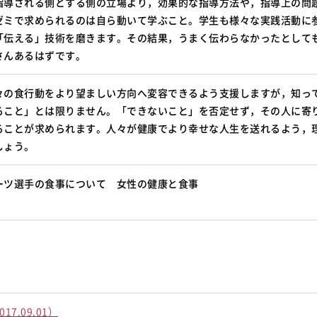
指導される側とする側の立場より，効果的な指導方法や，指導上の問
ゼミで求められるのは自ら動いて学ぶこと。学生も様々な実践活動に
「伝える」技術を磨きます。その結果，うまく伝わらなかったとして
さんあるはずです。
々の食行動をより望ましい方向へ変容できるよう支援しますが，知っ
ること」とは限りません。「できないこと」を否定せず，その人に寄
ることが求められます。人々が健康でより幸せな人生を送れるよう，
しょう。
ーツ選手の食事について 女性の健康と食事
7.09.01）