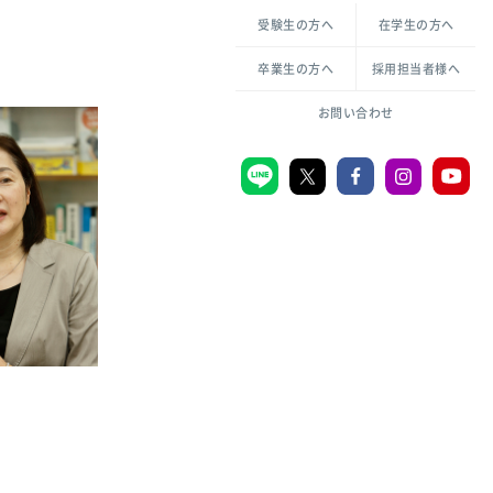
各種方針について
申し込み・お問い合わせ
受験生の方へ
在学生の方へ
教職センター
倫理憲章
卒業生の方へ
採用担当者様へ
学芸員課程
ハラスメントの防止
一般教育課程
図書館司書課程
共生のための多様性宣言
大学刊行物
お問い合わせ
学校図書館司書教諭課程
愛のある知性を。
機関リポジトリ
大学キリスト教センター
大学後援会
附属認定こども園
宮城学院同窓会
音楽教室
MGUスタンダード