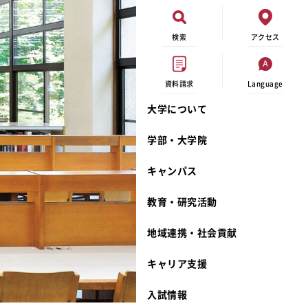
検索
アクセス
資料請求
Language
大学について
オープンキャンパス
現代ビジネス学科
イベントカレンダー
外部資金研究
連携事業のご紹介
学部・大学院
進学相談会
キャンパスマップ
学内の研究助成
沿革
キャンパス
出張講義
学生寮
研究倫理
宮城学院 校歌
大学見学
奨学金
動物実験に関する情報公開
礼拝堂
教育・研究活動
学費について
サークル活動
研究者番号登録申請について
食品栄養学科
地域連携・社会貢献
相談フォーム
大学祭
生活文化デザイン学科
ディプロマ・ポリシー
キャリア支援
資料請求
キャンパスメンバーズ
教員一覧
カリキュラム・ポリシー
カリキュラム・入室方法
学費
教員のリレーエッセイ
アドミッション・ポリシー
教師紹介
入試情報