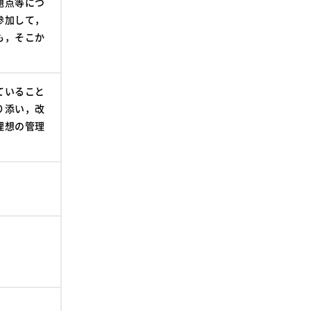
題点等につ
参加して，
も，そこか
ていること
り添い，改
理想の管理