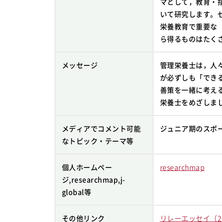
マとして，教育・
いて研究します。
栄養教育で重要な
ら得るものはたく
メッセージ
管理栄養士は，人
が必ずしも「でき
善策を一緒に考え
栄養士をめざしま
メディアでコメント可能
ジュニア期のスポ
なトピック・テーマ等
個人ホームペー
researchmap
ジ,researchmap,j-
global等
その他リンク
リレーエッセイ（201