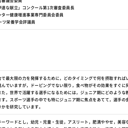
営審議会委員
伊達な献立」コンクール第1次審査委員長
ンター健康増進事業専門委員会委員
ーツ栄養学会評議員
合で最大限の力を発揮するために，どのタイミングで何を摂取すれば
進んでいますが，ドーピングでない限り，食べ物がその効果をすぐに
また，世界で活躍する選手になるためには，ジュニア期にどのような
ます。スポーツ選手の中でも特にジュニア期に焦点をあてて，選手の
きかを研究しています。
キーワードとし，幼児・児童・生徒，アスリート，肥満ややせ，美容