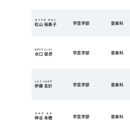
まつやま ゆみこ
学芸学部
音楽科
松山 裕美子
みずぐち としひこ
学芸学部
音楽科
水口 俊彦
いとう ともかず
学芸学部
音楽科
伊藤 友計
かみや みほ
学芸学部
音楽科
神谷 未穂