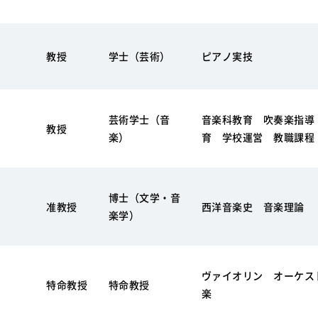
教授
学士（芸術）
ピアノ実技
芸術学士（音
音楽科教育 吹奏楽指導
教授
楽）
育 学校運営 教職課程
博士（文学・音
准教授
西洋音楽史 音楽理論
楽学）
ヴァイオリン オーケス
特命教授
特命教授
楽