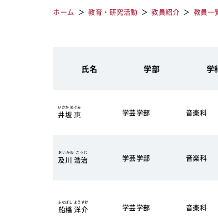
ホーム
教育・研究活動
教員紹介
教員一
氏名
学部
学
いさか めぐみ
学芸学部
音楽科
井坂 惠
おいかわ こうじ
学芸学部
音楽科
及川 浩治
ふなばし ようすけ
学芸学部
音楽科
船橋 洋介