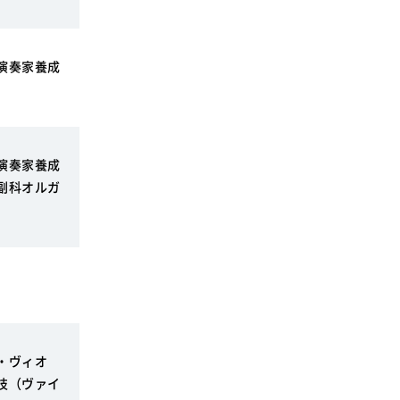
演奏家養成
演奏家養成
副科オルガ
・ヴィオ
技（ヴァイ