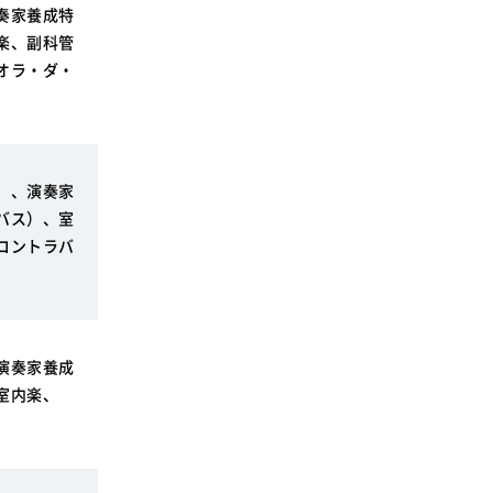
奏家養成特
楽、副科管
オラ・ダ・
）、演奏家
バス）、室
コントラバ
演奏家養成
室内楽、