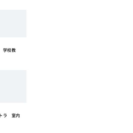
SDGsに関する取り組み
大学広報
 学校教
新型コロナウィルスに関する本学の対応
（まとめ）
トラ 室内