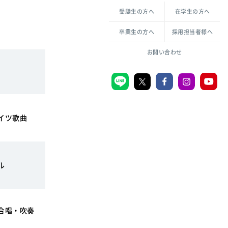
各種方針について
申し込み・お問い合わせ
受験生の方へ
在学生の方へ
教職センター
倫理憲章
卒業生の方へ
採用担当者様へ
学芸員課程
ハラスメントの防止
一般教育課程
図書館司書課程
共生のための多様性宣言
大学刊行物
お問い合わせ
学校図書館司書教諭課程
愛のある知性を。
機関リポジトリ
イツ歌曲
大学キリスト教センター
大学後援会
附属認定こども園
ル
宮城学院同窓会
音楽教室
合唱・吹奏
MGUスタンダード