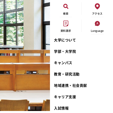
検索
アクセス
資料請求
Language
大学について
オープンキャンパス
現代ビジネス学科
イベントカレンダー
外部資金研究
連携事業のご紹介
学部・大学院
進学相談会
キャンパスマップ
学内の研究助成
沿革
キャンパス
出張講義
学生寮
研究倫理
宮城学院 校歌
大学見学
奨学金
動物実験に関する情報公開
礼拝堂
教育・研究活動
学費について
サークル活動
研究者番号登録申請について
食品栄養学科
地域連携・社会貢献
相談フォーム
大学祭
生活文化デザイン学科
ディプロマ・ポリシー
キャリア支援
資料請求
キャンパスメンバーズ
教員一覧
カリキュラム・ポリシー
カリキュラム・入室方法
学費
教員のリレーエッセイ
アドミッション・ポリシー
教師紹介
入試情報