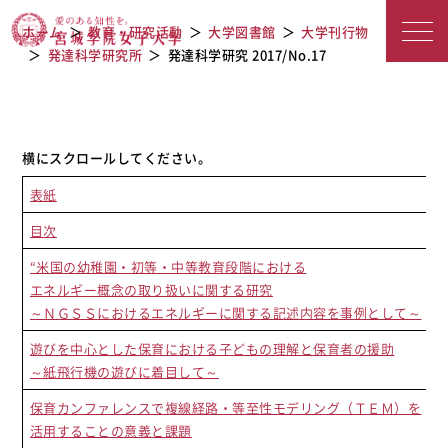
宮城学院女子大学
発達科学研究 2017/No.17
ホーム
教育・研究活動
大学図書館
大学刊行物
発達科学研究所
発達科学研究 2017/No.17
表紙
目次
“米国の幼稚園・初等・中等教育段階における
エネルギー概念の取り扱いに関する研究
～ＮＧＳＳにおけるエネルギーに関する記述内容を事例として～
遊びを中心とした保育における子どもの理解と保育者の援助
～紙飛行機の遊びに着目して～
保育カンファレンスで複線経路・等至性モデリング（ＴＥＭ）を
活用することの意義と課題