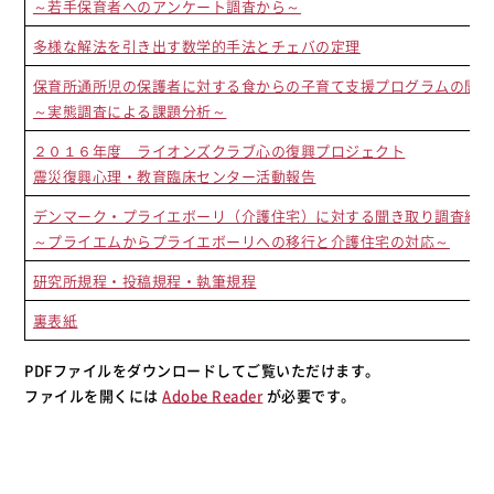
～若手保育者へのアンケート調査から～
多様な解法を引き出す数学的手法とチェバの定理
保育所通所児の保護者に対する食からの子育て支援プログラムの開
～実態調査による課題分析～
２０１６年度 ライオンズクラブ心の復興プロジェクト
震災復興心理・教育臨床センター活動報告
デンマーク・プライエボーリ（介護住宅）に対する聞き取り調査結果
～プライエムからプライエボーリへの移行と介護住宅の対応～
研究所規程・投稿規程・執筆規程
裏表紙
PDFファイルをダウンロードしてご覧いただけます。
ファイルを開くには
Adobe Reader
が必要です。