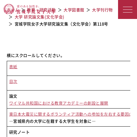
宮城学院女子大学研究論文集（文化学
宮城学院女子大学
ホーム
教育・研究活動
大学図書館
大学刊行物
会）第118号
大学 研究論文集(文化学会)
宮城学院女子大学研究論文集（文化学会）第118号
表紙
目次
論文
ワイマル共和国における教育アカデミーの創設と展開
東日本大震災に関するボランティア活動への参加を左右する要因の
―宮城県内の大学に在籍する大学生を対象に―
研究ノート