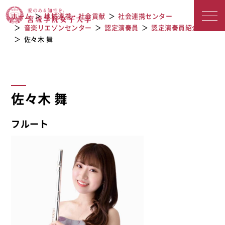
宮城学院女子大学
佐々木 舞
ホーム
地域連携・社会貢献
社会連携センター
音楽リエゾンセンター
認定演奏員
認定演奏員紹介
佐々木 舞
佐々木 舞
フルート