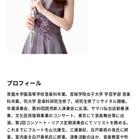
プロフィール
常盤木学園高等学校音楽科卒業。宮城学院女子大学 学芸学部 音楽
科卒業。同大学 音楽科研究生修了。研究生修了リサイタル開催。
卒業演奏会、第89回読売新人演奏会に出演。ヤマハ仙台店新春演
奏、文化芸術復興事業のコンサート、東京にて音楽舞台等に出
演。第2回コンソート・リアス定期演奏会にてソリストを務める。
これまでにフルートを山元康生、三浦美妃、白戸美帆の各氏に師
事。室内楽を白戸美帆氏に師事。演奏活動のほか、音楽教室や吹