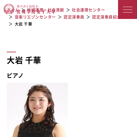
宮城学院女子大学
大岩 千華
ホーム
地域連携・社会貢献
社会連携センター
音楽リエゾンセンター
認定演奏員
認定演奏員紹介
大岩 千華
大岩 千華
ピアノ