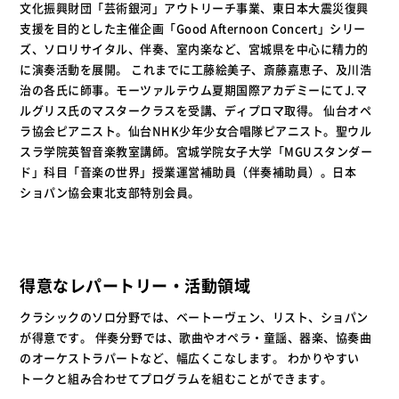
文化振興財団「芸術銀河」アウトリーチ事業、東日本大震災復興
支援を目的とした主催企画「Good Afternoon Concert」シリー
ズ、ソロリサイタル、伴奏、室内楽など、宮城県を中心に精力的
に演奏活動を展開。 これまでに工藤絵美子、斎藤嘉恵子、及川浩
治の各氏に師事。モーツァルテウム夏期国際アカデミーにてJ.マ
ルグリス氏のマスタークラスを受講、ディプロマ取得。 仙台オペ
ラ協会ピアニスト。仙台NHK少年少女合唱隊ピアニスト。聖ウル
スラ学院英智音楽教室講師。宮城学院女子大学「MGUスタンダー
ド」科目「音楽の世界」授業運営補助員（伴奏補助員）。日本
ショパン協会東北支部特別会員。
得意なレパートリー・活動領域
クラシックのソロ分野では、ベートーヴェン、リスト、ショパン
が得意です。 伴奏分野では、歌曲やオペラ・童謡、器楽、協奏曲
のオーケストラパートなど、幅広くこなします。 わかりやすい
トークと組み合わせてプログラムを組むことができます。