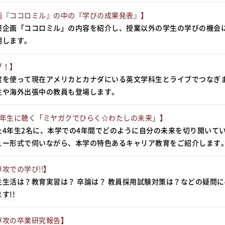
画『ココロミル』の中の『学びの成果発表』】
祭企画「ココロミル」の内容を紹介し、授業以外の学生の学びの機会
明します。
ブ！】
度を使って現在アメリカとカナダにいる英文学科生とライブでつなぎ
生や海外出張中の教員も登場します。
4年生に聴く「ミヤガクでひらく☆わたしの未来」】
た4年生2名に、本学での4年間でどのように自分の未来を切り開いて
ュー形式で伺いながら、本学の特色あるキャリア教育をご紹介します
攻での学び!!】
生生活は？教育実習は？ 卒論は？ 教員採用試験対策は？などの疑問に
す!!
専攻の卒業研究報告】