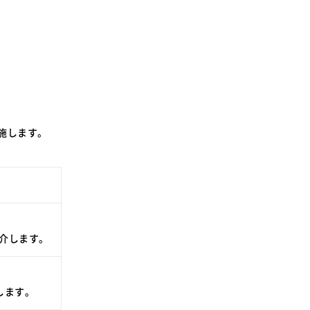
SDGsに関する取り組み
大学広報
新型コロナウィルスに関する本学の対応
施します。
（まとめ）
介します。
します。