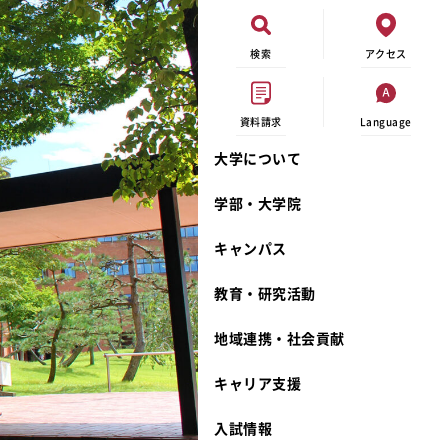
検索
アクセス
資料請求
Language
大学について
オープンキャンパス
現代ビジネス学科
イベントカレンダー
外部資金研究
連携事業のご紹介
学部・大学院
進学相談会
キャンパスマップ
学内の研究助成
沿革
キャンパス
出張講義
学生寮
研究倫理
宮城学院 校歌
大学見学
奨学金
動物実験に関する情報公開
礼拝堂
教育・研究活動
学費について
サークル活動
研究者番号登録申請について
食品栄養学科
地域連携・社会貢献
相談フォーム
大学祭
生活文化デザイン学科
ディプロマ・ポリシー
キャリア支援
資料請求
キャンパスメンバーズ
教員一覧
カリキュラム・ポリシー
カリキュラム・入室方法
学費
教員のリレーエッセイ
アドミッション・ポリシー
教師紹介
入試情報