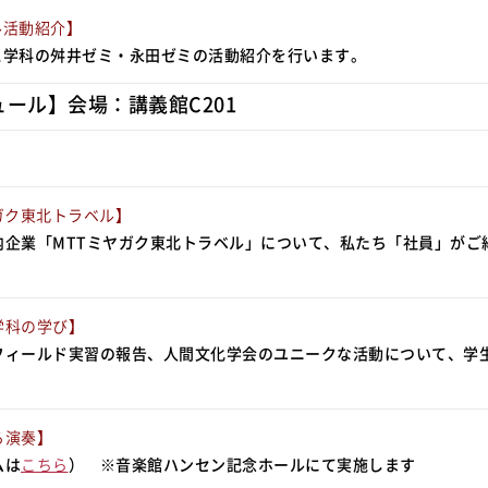
ル活動紹介】
ス学科の舛井ゼミ・永田ゼミの活動紹介を行います。
ュール】会場：講義館C201
ガク東北トラベル】
内企業「MTTミヤガク東北トラベル」について、私たち「社員」がご
学科の学び】
フィールド実習の報告、人間文化学会のユニークな活動について、学
る演奏】
ムは
こちら
） ※音楽館ハンセン記念ホールにて実施します