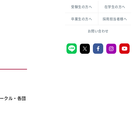
各種方針について
申し込み・お問い合わせ
受験生の方へ
在学生の方へ
教職センター
倫理憲章
卒業生の方へ
採用担当者様へ
学芸員課程
ハラスメントの防止
一般教育課程
図書館司書課程
共生のための多様性宣言
大学刊行物
お問い合わせ
学校図書館司書教諭課程
愛のある知性を。
機関リポジトリ
大学キリスト教センター
大学後援会
附属認定こども園
サークル・各団
宮城学院同窓会
音楽教室
MGUスタンダード