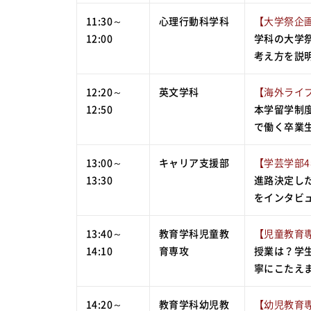
11:30～
心理行動科学科
【大学祭企
12:00
学科の大学
考え方を説
12:20～
英文学科
【海外ライ
12:50
本学留学制
で働く卒業
13:00～
キャリア支援部
【学芸学部
13:30
進路決定し
をインタビ
13:40～
教育学科児童教
【児童教育専
14:10
育専攻
授業は？学
寧にこたえま
14:20～
教育学科幼児教
【幼児教育