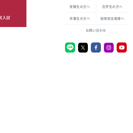
各種方針について
申し込み・お問い合わせ
受験生の方へ
在学生の方へ
教職センター
倫理憲章
院入試
卒業生の方へ
採用担当者様へ
学芸員課程
ハラスメントの防止
一般教育課程
図書館司書課程
共生のための多様性宣言
大学刊行物
お問い合わせ
学校図書館司書教諭課程
愛のある知性を。
機関リポジトリ
大学キリスト教センター
大学後援会
附属認定こども園
宮城学院同窓会
音楽教室
MGUスタンダード