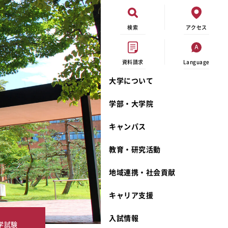
検索
アクセス
資料請求
Language
大学について
オープンキャンパス
現代ビジネス学科
イベントカレンダー
外部資金研究
連携事業のご紹介
学部・大学院
進学相談会
キャンパスマップ
学内の研究助成
沿革
キャンパス
出張講義
学生寮
研究倫理
宮城学院 校歌
大学見学
奨学金
動物実験に関する情報公開
礼拝堂
教育・研究活動
学費について
サークル活動
研究者番号登録申請について
食品栄養学科
地域連携・社会貢献
相談フォーム
大学祭
生活文化デザイン学科
ディプロマ・ポリシー
キャリア支援
資料請求
キャンパスメンバーズ
教員一覧
カリキュラム・ポリシー
カリキュラム・入室方法
学費
教員のリレーエッセイ
アドミッション・ポリシー
教師紹介
入試情報
学試験