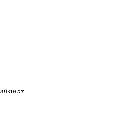
SDGsに関する取り組み
大学広報
新型コロナウィルスに関する本学の対応
（まとめ）
3月31日まで