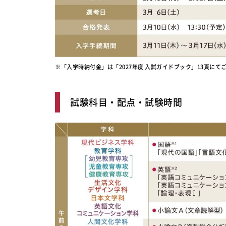
※「入学時納付金」は「2027年度 入試ガイドブック」13頁にてご
試験科目・配点・試験時間