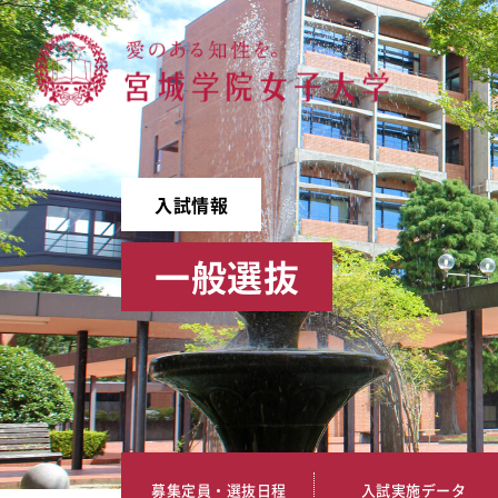
宮城学院女子大学
入試情報
一般選抜
募集定員・選抜日程
入試実施データ