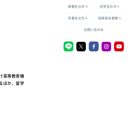
各種方針について
申し込み・お問い合わせ
受験生の方へ
在学生の方へ
教職センター
倫理憲章
卒業生の方へ
採用担当者様へ
学芸員課程
ハラスメントの防止
一般教育課程
図書館司書課程
共生のための多様性宣言
大学刊行物
お問い合わせ
学校図書館司書教諭課程
愛のある知性を。
機関リポジトリ
大学キリスト教センター
け高等教育機
大学後援会
るほか、留学
附属認定こども園
宮城学院同窓会
音楽教室
MGUスタンダード