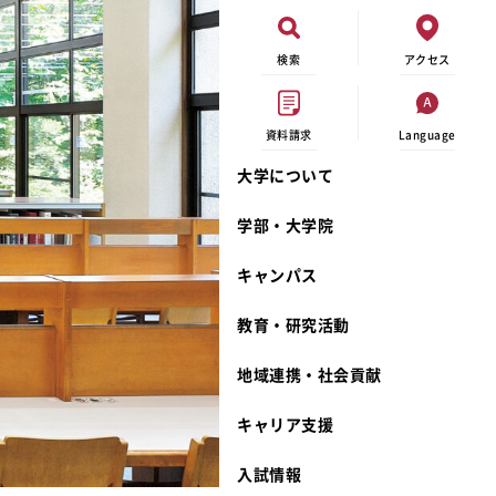
検索
アクセス
資料請求
Language
大学について
オープンキャンパス
現代ビジネス学科
イベントカレンダー
外部資金研究
連携事業のご紹介
学部・大学院
進学相談会
キャンパスマップ
学内の研究助成
沿革
キャンパス
出張講義
学生寮
研究倫理
宮城学院 校歌
大学見学
奨学金
動物実験に関する情報公開
礼拝堂
教育・研究活動
学費について
サークル活動
研究者番号登録申請について
食品栄養学科
地域連携・社会貢献
相談フォーム
大学祭
生活文化デザイン学科
ディプロマ・ポリシー
キャリア支援
資料請求
キャンパスメンバーズ
教員一覧
カリキュラム・ポリシー
カリキュラム・入室方法
学費
教員のリレーエッセイ
アドミッション・ポリシー
教師紹介
入試情報