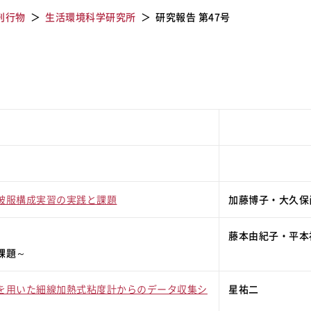
刊行物
生活環境科学研究所
研究報告 第47号
被服構成実習の実践と課題
加藤博子・大久保
藤本由紀子・平本
課題～
を用いた細線加熱式粘度計からのデータ収集シ
星祐二