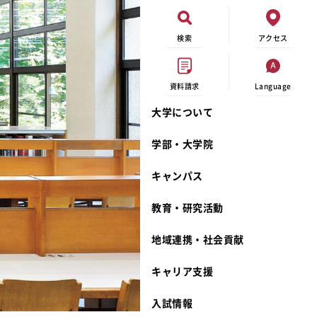
検索
アクセス
資料請求
Language
大学について
オープンキャンパス
現代ビジネス学科
イベントカレンダー
外部資金研究
連携事業のご紹介
学部・大学院
進学相談会
キャンパスマップ
学内の研究助成
沿革
キャンパス
出張講義
学生寮
研究倫理
宮城学院 校歌
大学見学
奨学金
動物実験に関する情報公開
礼拝堂
教育・研究活動
学費について
サークル活動
研究者番号登録申請について
食品栄養学科
地域連携・社会貢献
相談フォーム
大学祭
生活文化デザイン学科
ディプロマ・ポリシー
キャリア支援
資料請求
キャンパスメンバーズ
教員一覧
カリキュラム・ポリシー
カリキュラム・入室方法
学費
教員のリレーエッセイ
アドミッション・ポリシー
教師紹介
入試情報