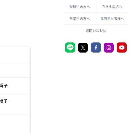
各種方針について
申し込み・お問い合わせ
受験生の方へ
在学生の方へ
教職センター
倫理憲章
卒業生の方へ
採用担当者様へ
学芸員課程
ハラスメントの防止
一般教育課程
図書館司書課程
共生のための多様性宣言
大学刊行物
お問い合わせ
学校図書館司書教諭課程
愛のある知性を。
機関リポジトリ
大学キリスト教センター
大学後援会
尚子
附属認定こども園
宮城学院同窓会
福子
音楽教室
MGUスタンダード