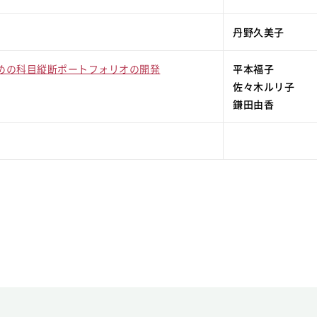
丹野久美子
めの科目縦断ポートフォリオの開発
平本福子
佐々木ルリ子
鎌田由香
。