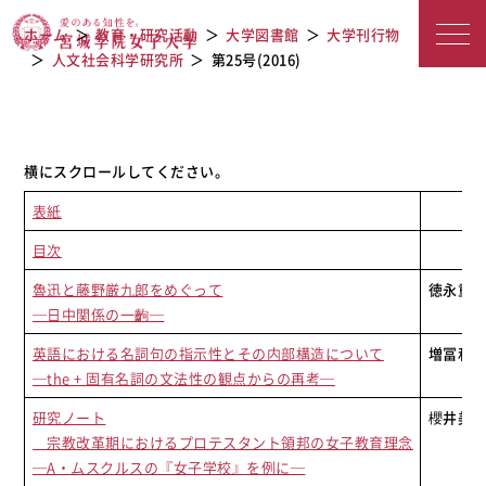
宮城学院女子大学
第25号(2016)
ホーム
教育・研究活動
大学図書館
大学刊行物
人文社会科学研究所
第25号(2016)
表紙
目次
魯迅と藤野厳九郎をめぐって
徳永重
─日中関係の一齣─
英語における名詞句の指示性とその内部構造について
増冨和
─the + 固有名詞の文法性の観点からの再考─
研究ノート
櫻井美
宗教改革期におけるプロテスタント領邦の女子教育理念
─A・ムスクルスの『女子学校』を例に─