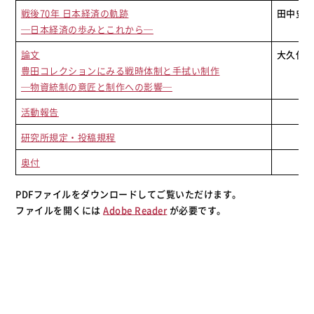
戦後70年 日本経済の軌跡
田中史
─日本経済の歩みとこれから─
論文
大久保
豊田コレクションにみる戦時体制と手拭い制作
─物資統制の意匠と制作への影響─
活動報告
研究所規定・投稿規程
奥付
PDFファイルをダウンロードしてご覧いただけます。
ファイルを開くには
Adobe Reader
が必要です。