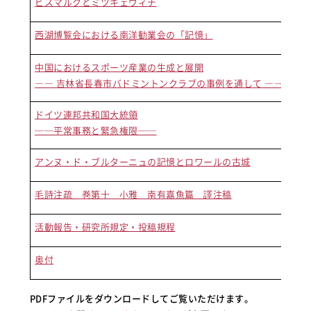
ビスマルクとミツキェヴィチ
割田
西湖博覧会における南洋勧業会の「記憶」
小羽
中国におけるスポーツ産業の生成と展開
姚 
―― 吉林省長春市バドミントンクラブの事例を通して ――
ドイツ連邦共和国大統領
山岸
──平常事務と緊急権限──
アンヌ・ド・ブルターニュの記憶とロワールの古城
今林
毛詩注疏 巻第十 小雅 南有嘉魚篇 譯注稿
田中
活動報告・研究所規定・投稿規程
奥付
PDFファイルをダウンロードしてご覧いただけます。