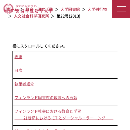
宮城学院女子大学
第22号(2013)
ホーム
教育・研究活動
大学図書館
大学刊行物
人文社会科学研究所
第22号(2013)
表紙
目次
執筆者紹介
フィンランド図書館の教育への貢献
桂 
フィンランド社会における教育と学習
松下
── 21世紀におけるICT とソーシャル・ラーニング──