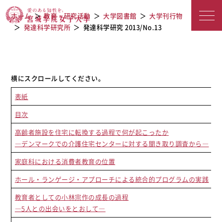
宮城学院女子大学
発達科学研究 2013/No.13
ホーム
教育・研究活動
大学図書館
大学刊行物
発達科学研究所
発達科学研究 2013/No.13
表紙
目次
高齢者施設を住宅に転換する過程で何が起こったか
―デンマークでの介護住宅センターに対する聞き取り調査から―
家庭科における消費者教育の位置
ホール・ランゲージ・アプローチによる統合的プログラムの実践
教育者としての小林宗作の成長の過程
―5人との出会いをとおして―