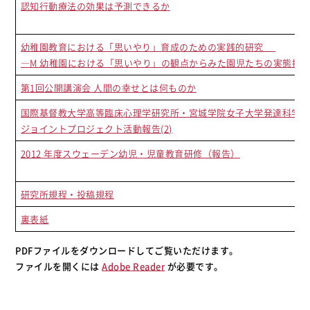
認知行動療法の効果は予測できるか
幼稚園教育における「思いやり」育成のための実践的研究
―M 幼稚園における「思いやり」の観点からみた園児たちの実態把
第1回公開講演会 人間の幸せとは何ものか
国際基督教大学高等臨床心理学研究所・宮城学院女子大学発達科学
ジョイントプロジェクト活動報告(2)
2012 年度スウェーデン幼児・児童教育研修（報告）
研究所規程・投稿規程
裏表紙
PDFファイルをダウンロードしてご覧いただけます。
ファイルを開くには
Adobe Reader
が必要です。