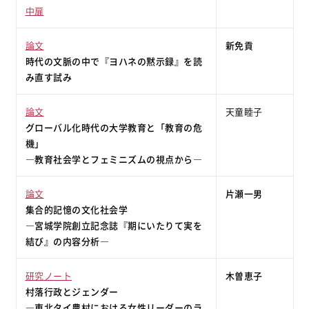
中扉
論文
新免貢
時代の文脈の中で『ヨハネの黙示録』を読
み直す試み
論文
天童睦子
グローバル化時代の大学教育と「教育の危
機」
―教育社会学とフェミニズムの視点から―
論文
片瀬一男
集合的記憶の文化社会学
―宮城学院創立記念誌『期にいたりて実を
結び』の内容分析―
研究ノート
木曽恵子
村落行政とジェンダー
―東北タイ農村における女性リーダーのラ