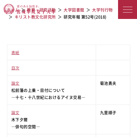
宮城学院女子大学
研究年報 第52号(2018)
ホーム
教育・研究活動
大学図書館
大学刊行物
キリスト教文化研究所
研究年報 第52号(2018)
表紙
目次
論文
菊池勇夫
松前藩の上乗・目付について
―十七・十八世紀におけるアイヌ交易―
論文
九里順子
木下夕爾
―俳句的空間―