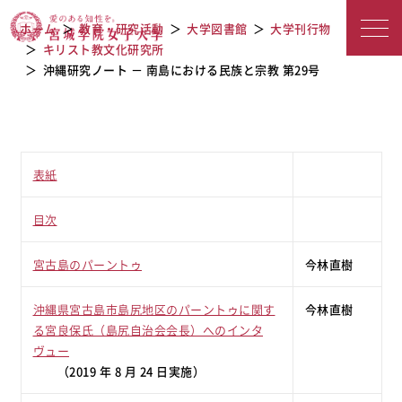
沖縄研究ノート － 南島における民族と
宮城学院女子大学
ホーム
教育・研究活動
大学図書館
大学刊行物
宗教 第29号
キリスト教文化研究所
沖縄研究ノート － 南島における民族と宗教 第29号
表紙
目次
宮古島のパーントゥ
今林直樹
沖縄県宮古島市島尻地区のパーントゥに関す
今林直樹
る宮良保氏（島尻自治会会長）へのインタ
ヴュー
（2019 年 8 月 24 日実施）