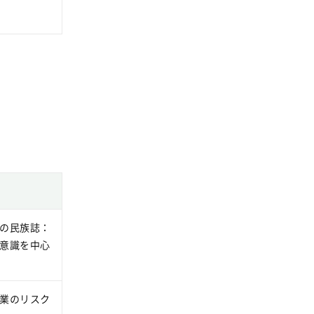
SDGsに関する取り組み
大学広報
新型コロナウィルスに関する本学の対応
（まとめ）
の民族誌：
意識を中心
業のリスク