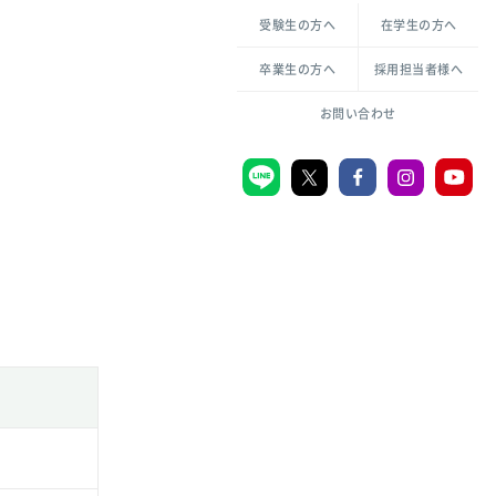
各種方針について
申し込み・お問い合わせ
受験生の方へ
在学生の方へ
教職センター
倫理憲章
卒業生の方へ
採用担当者様へ
学芸員課程
ハラスメントの防止
一般教育課程
図書館司書課程
共生のための多様性宣言
大学刊行物
お問い合わせ
学校図書館司書教諭課程
愛のある知性を。
機関リポジトリ
大学キリスト教センター
大学後援会
附属認定こども園
宮城学院同窓会
音楽教室
MGUスタンダード