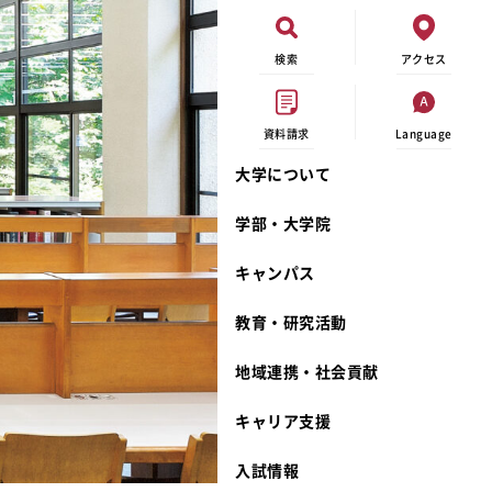
検索
アクセス
資料請求
Language
大学について
オープンキャンパス
現代ビジネス学科
イベントカレンダー
外部資金研究
連携事業のご紹介
学部・大学院
進学相談会
キャンパスマップ
学内の研究助成
沿革
キャンパス
出張講義
学生寮
研究倫理
宮城学院 校歌
大学見学
奨学金
動物実験に関する情報公開
礼拝堂
教育・研究活動
学費について
サークル活動
研究者番号登録申請について
食品栄養学科
地域連携・社会貢献
相談フォーム
大学祭
生活文化デザイン学科
ディプロマ・ポリシー
キャリア支援
資料請求
キャンパスメンバーズ
教員一覧
カリキュラム・ポリシー
カリキュラム・入室方法
学費
教員のリレーエッセイ
アドミッション・ポリシー
教師紹介
入試情報