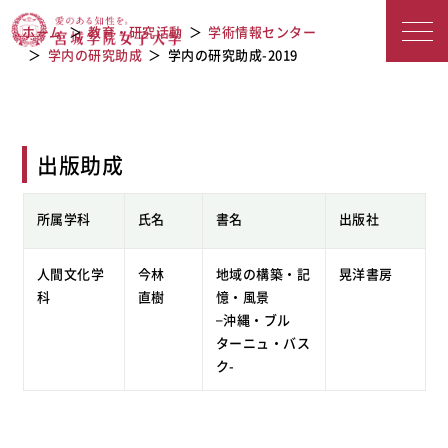
宮城学院女子大学
学内の研究助成-2019
ホーム
教育・研究活動
学術情報センター
学内の研究助成
学内の研究助成-2019
出版助成
所属学科
氏名
書名
出版社
人間文化学
今林
地域の構築・記
晃洋書房
科
直樹
憶・風景
–沖縄・ブル
ターニュ・バス
ク-