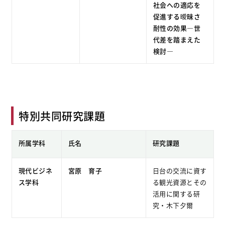
社会への適応を
促進する曖昧さ
耐性の効果―世
代差を踏まえた
検討―
特別共同研究課題
所属学科
氏名
研究課題
現代ビジネ
宮原 育子
日台の交流に資す
ス学科
る観光資源とその
活用に関する研
究・木下夕爾