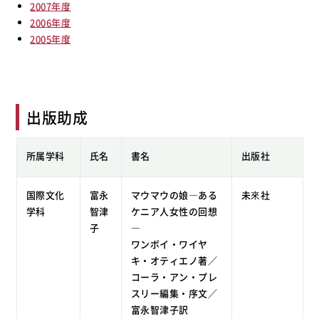
2007年度
2006年度
2005年度
出版助成
所属学科
氏名
書名
出版社
国際文化
富永
マウマウの娘―ある
未來社
学科
智津
ケニア人女性の回想
子
―
ワンボイ・ワイヤ
キ・オティエノ著／
コーラ・アン・プレ
スリー編集・序文／
富永智津子訳