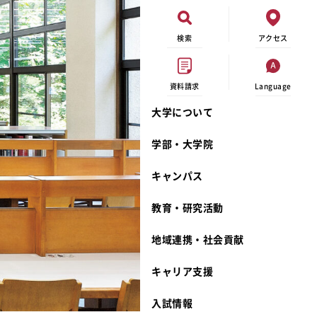
検索
アクセス
資料請求
Language
大学について
オープンキャンパス
現代ビジネス学科
イベントカレンダー
外部資金研究
連携事業のご紹介
学部・大学院
進学相談会
キャンパスマップ
学内の研究助成
沿革
キャンパス
出張講義
学生寮
研究倫理
宮城学院 校歌
大学見学
奨学金
動物実験に関する情報公開
礼拝堂
教育・研究活動
学費について
サークル活動
研究者番号登録申請について
食品栄養学科
地域連携・社会貢献
相談フォーム
大学祭
生活文化デザイン学科
ディプロマ・ポリシー
キャリア支援
資料請求
キャンパスメンバーズ
教員一覧
カリキュラム・ポリシー
カリキュラム・入室方法
学費
教員のリレーエッセイ
アドミッション・ポリシー
教師紹介
入試情報