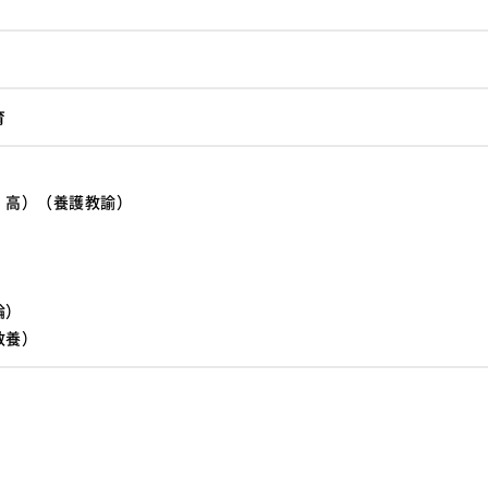
育
・高）（養護教諭）
）
論）
教養）