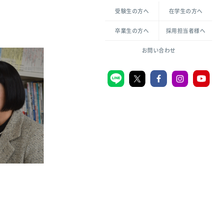
各種方針について
申し込み・お問い合わせ
受験生の方へ
在学生の方へ
教職センター
倫理憲章
卒業生の方へ
採用担当者様へ
学芸員課程
ハラスメントの防止
一般教育課程
図書館司書課程
共生のための多様性宣言
大学刊行物
お問い合わせ
学校図書館司書教諭課程
愛のある知性を。
機関リポジトリ
大学キリスト教センター
大学後援会
附属認定こども園
宮城学院同窓会
音楽教室
MGUスタンダード