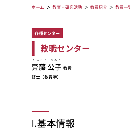
ホーム
教育・研究活動
教員紹介
教員一
各種センター
教職センター
さいとう きみこ
齋藤 公子
教授
修士（教育学）
Ⅰ.基本情報