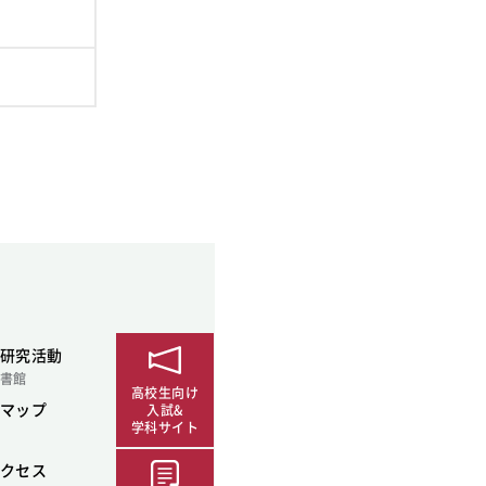
研究活動
書館
高校生向け
マップ
入試&
学科サイト
クセス