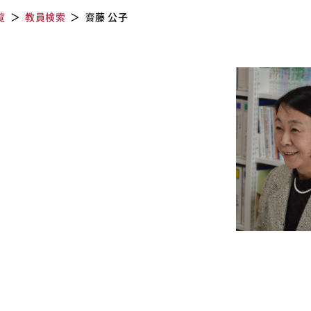
覧
教員検索
齋藤 公子