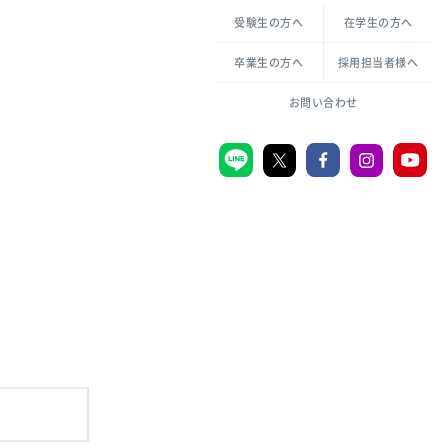
各種方針について
申し込み・お問い合わせ
受験生の方へ
在学生の方へ
教職センター
倫理憲章
卒業生の方へ
採用担当者様へ
学芸員課程
ハラスメントの防止
一般教育課程
図書館司書課程
共生のための多様性宣言
大学刊行物
お問い合わせ
学校図書館司書教諭課程
愛のある知性を。
機関リポジトリ
大学キリスト教センター
大学後援会
附属認定こども園
宮城学院同窓会
音楽教室
MGUスタンダード