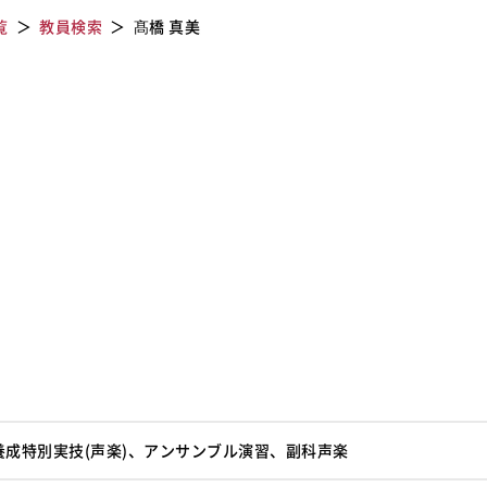
覧
教員検索
髙橋 真美
成特別実技(声楽)、アンサンブル演習、副科声楽