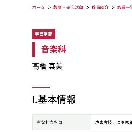
ホーム
教育・研究活動
教員紹介
教員一
学芸学部
音楽科
髙橋 真美
Ⅰ.基本情報
主な担当科目
声楽実技、演奏家養