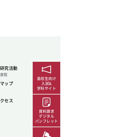
SDGsに関する取り組み
大学広報
新型コロナウィルスに関する本学の対応
（まとめ）
研究活動
書館
高校生向け
マップ
入試&
学科サイト
クセス
資料請求
デジタル
パンフレット