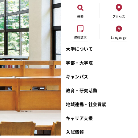
検索
アクセス
資料請求
Language
大学について
オープンキャンパス
現代ビジネス学科
イベントカレンダー
外部資金研究
連携事業のご紹介
学部・大学院
進学相談会
キャンパスマップ
学内の研究助成
沿革
キャンパス
出張講義
学生寮
研究倫理
宮城学院 校歌
大学見学
奨学金
動物実験に関する情報公開
礼拝堂
教育・研究活動
学費について
サークル活動
研究者番号登録申請について
食品栄養学科
地域連携・社会貢献
相談フォーム
大学祭
生活文化デザイン学科
ディプロマ・ポリシー
キャリア支援
資料請求
キャンパスメンバーズ
教員一覧
カリキュラム・ポリシー
カリキュラム・入室方法
学費
教員のリレーエッセイ
アドミッション・ポリシー
教師紹介
入試情報