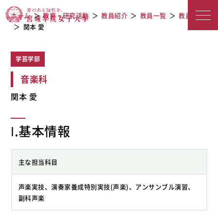
教員紹介
宮城学院女子大学
ホーム
教育・研究活動
教員紹介
教員一覧
教員検索
関本 愛
学芸学部
音楽科
関本 愛
Ⅰ.基本情報
主な担当科目
声楽実技、演奏家養成特別実技(声楽)、アンサンブル演習、
副科声楽