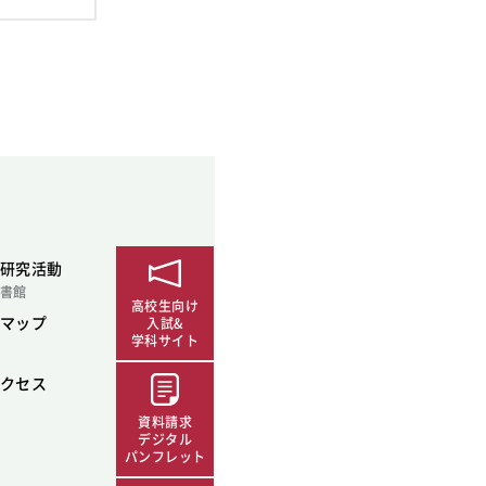
SDGsに関する取り組み
大学広報
新型コロナウィルスに関する本学の対応
（まとめ）
研究活動
書館
高校生向け
マップ
入試&
学科サイト
クセス
資料請求
デジタル
パンフレット