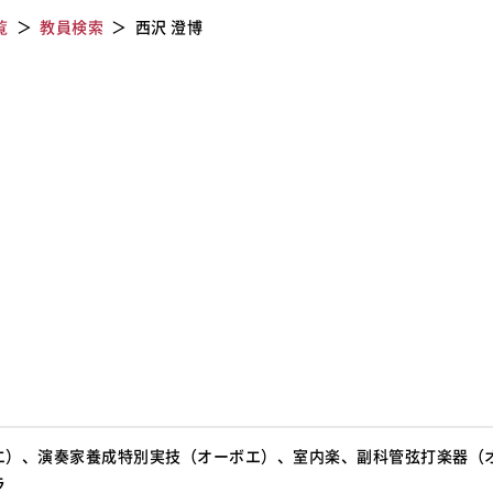
覧
教員検索
西沢 澄博
エ）、演奏家養成特別実技（オーボエ）、室内楽、副科管弦打楽器（
ラ