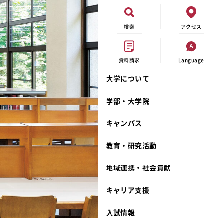
検索
アクセス
資料請求
Language
大学について
オープンキャンパス
現代ビジネス学科
イベントカレンダー
外部資金研究
連携事業のご紹介
学部・大学院
進学相談会
キャンパスマップ
学内の研究助成
沿革
キャンパス
出張講義
学生寮
研究倫理
宮城学院 校歌
大学見学
奨学金
動物実験に関する情報公開
礼拝堂
教育・研究活動
学費について
サークル活動
研究者番号登録申請について
食品栄養学科
地域連携・社会貢献
相談フォーム
大学祭
生活文化デザイン学科
ディプロマ・ポリシー
キャリア支援
資料請求
キャンパスメンバーズ
教員一覧
カリキュラム・ポリシー
カリキュラム・入室方法
学費
教員のリレーエッセイ
アドミッション・ポリシー
教師紹介
入試情報