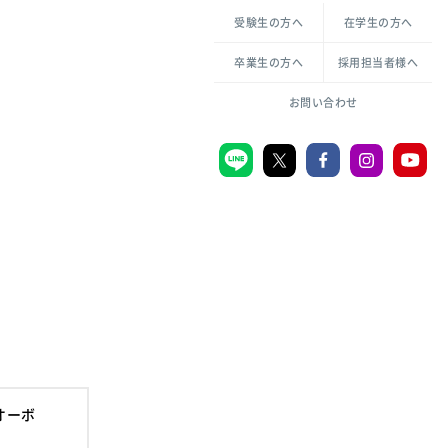
各種方針について
申し込み・お問い合わせ
受験生の方へ
在学生の方へ
教職センター
倫理憲章
卒業生の方へ
採用担当者様へ
学芸員課程
ハラスメントの防止
一般教育課程
図書館司書課程
共生のための多様性宣言
大学刊行物
お問い合わせ
学校図書館司書教諭課程
愛のある知性を。
機関リポジトリ
大学キリスト教センター
大学後援会
附属認定こども園
宮城学院同窓会
音楽教室
オーボ
MGUスタンダード