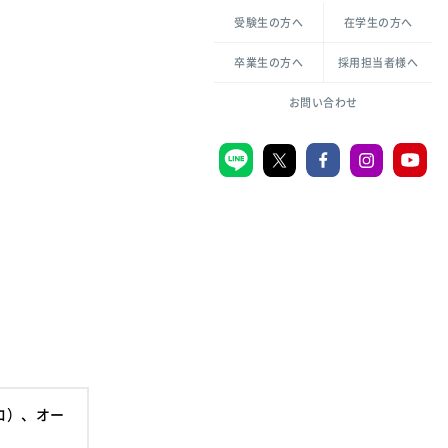
各種方針について
申し込み・お問い合わせ
受験生の方へ
在学生の方へ
教職センター
倫理憲章
卒業生の方へ
採用担当者様へ
学芸員課程
ハラスメントの防止
一般教育課程
図書館司書課程
共生のための多様性宣言
大学刊行物
お問い合わせ
学校図書館司書教諭課程
愛のある知性を。
機関リポジトリ
大学キリスト教センター
大学後援会
附属認定こども園
宮城学院同窓会
音楽教室
ロ）、オー
MGUスタンダード