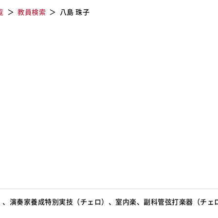
覧
教員検索
八島 珠子
）、演奏家養成特別実技（チェロ）、室内楽、副科管弦打楽器（チェ