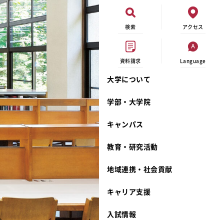
検索
アクセス
資料請求
Language
大学について
オープンキャンパス
現代ビジネス学科
イベントカレンダー
外部資金研究
連携事業のご紹介
学部・大学院
進学相談会
キャンパスマップ
学内の研究助成
沿革
キャンパス
出張講義
学生寮
研究倫理
宮城学院 校歌
大学見学
奨学金
動物実験に関する情報公開
礼拝堂
教育・研究活動
学費について
サークル活動
研究者番号登録申請について
食品栄養学科
地域連携・社会貢献
相談フォーム
大学祭
生活文化デザイン学科
ディプロマ・ポリシー
キャリア支援
資料請求
キャンパスメンバーズ
教員一覧
カリキュラム・ポリシー
カリキュラム・入室方法
学費
教員のリレーエッセイ
アドミッション・ポリシー
教師紹介
入試情報