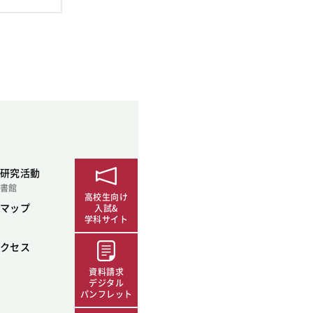
SDGsに関する取り組み
大学広報
新型コロナウィルスに関する本学の対応
（まとめ）
研究活動
書館
高校生向け
マップ
入試&
学科サイト
クセス
資料請求
デジタル
パンフレット