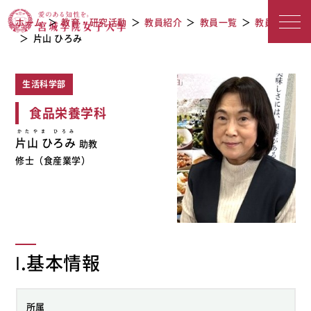
教員紹介
宮城学院女子大学
ホーム
教育・研究活動
教員紹介
教員一覧
教員検索
片山 ひろみ
生活科学部
食品栄養学科
かたやま ひろみ
片山 ひろみ
助教
修士（食産業学）
Ⅰ.基本情報
所属