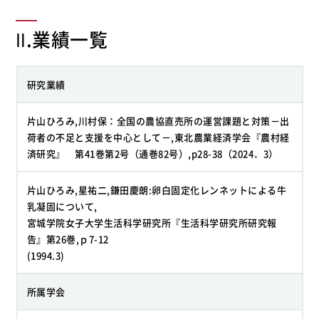
Ⅱ.業績一覧
研究業績
片山ひろみ,川村保：全国の農協直売所の運営課題と対策－出
荷者の不足と支援を中心として－,東北農業経済学会『農村経
済研究』 第41巻第2号（通巻82号）,p28-38（2024．3）
片山ひろみ,星祐二,鎌田慶朗:卵白固定化レンネットによる牛
乳凝固について,
宮城学院女子大学生活科学研究所『生活科学研究所研究報
告』第26巻,ｐ7-12
(1994.3)
所属学会