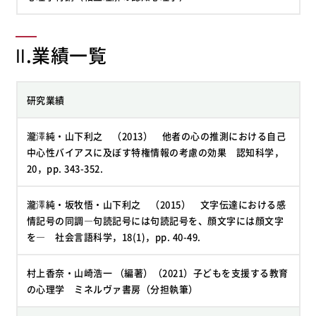
Ⅱ.業績一覧
研究業績
瀧澤純・山下利之 （2013） 他者の心の推測における自己
中心性バイアスに及ぼす特権情報の考慮の効果 認知科学，
20，pp. 343-352.
瀧澤純・坂牧悟・山下利之 （2015） 文字伝達における感
情記号の同調―句読記号には句読記号を、顔文字には顔文字
を― 社会言語科学，18(1)，pp. 40-49.
村上香奈・山崎浩一 （編著）（2021）子どもを支援する教育
の心理学 ミネルヴァ書房（分担執筆）