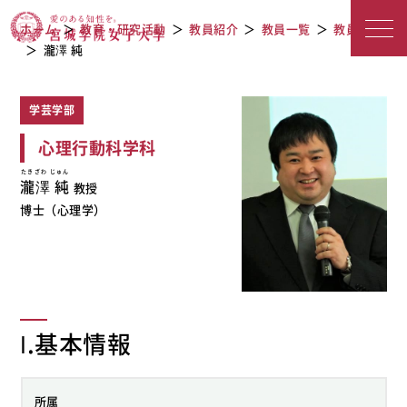
教員紹介
宮城学院女子大学
ホーム
教育・研究活動
教員紹介
教員一覧
教員検索
瀧澤 純
学芸学部
心理行動科学科
たきざわ じゅん
瀧澤 純
教授
博士（心理学）
Ⅰ.基本情報
所属