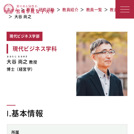
教員紹介
宮城学院女子大学
ホーム
教育・研究活動
教員紹介
教員一覧
教員検索
大谷 尚之
現代ビジネス学部
現代ビジネス学科
おおたに なおゆき
大谷 尚之
教授
博士（経営学）
Ⅰ.基本情報
所属