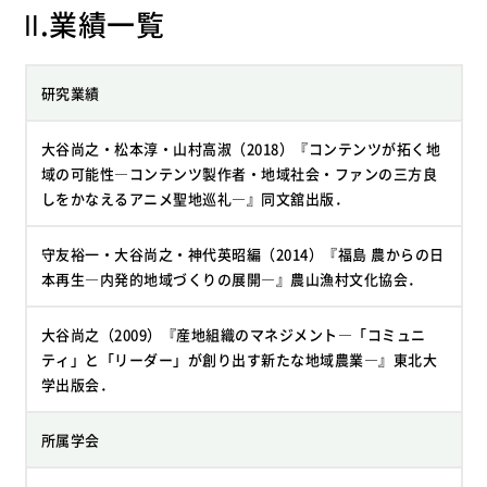
Ⅱ.業績一覧
研究業績
大谷尚之・松本淳・山村高淑（2018）『コンテンツが拓く地
域の可能性―コンテンツ製作者・地域社会・ファンの三方良
しをかなえるアニメ聖地巡礼―』同文舘出版．
守友裕一・大谷尚之・神代英昭編（2014）『福島 農からの日
本再生―内発的地域づくりの展開―』農山漁村文化協会．
大谷尚之（2009）『産地組織のマネジメント―「コミュニ
ティ」と「リーダー」が創り出す新たな地域農業―』東北大
学出版会．
所属学会