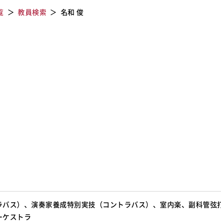
覧
教員検索
名和 俊
ラバス）、演奏家養成特別実技（コントラバス）、室内楽、副科管弦
ーケストラ