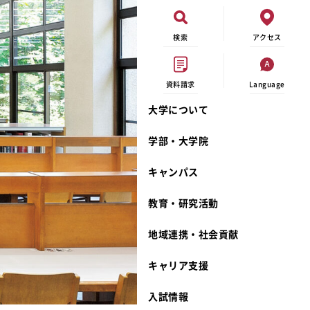
検索
アクセス
資料請求
Language
大学について
オープンキャンパス
現代ビジネス学科
イベントカレンダー
外部資金研究
連携事業のご紹介
学部・大学院
進学相談会
キャンパスマップ
学内の研究助成
沿革
キャンパス
出張講義
学生寮
研究倫理
宮城学院 校歌
大学見学
奨学金
動物実験に関する情報公開
礼拝堂
教育・研究活動
学費について
サークル活動
研究者番号登録申請について
食品栄養学科
地域連携・社会貢献
相談フォーム
大学祭
生活文化デザイン学科
ディプロマ・ポリシー
キャリア支援
資料請求
キャンパスメンバーズ
教員一覧
カリキュラム・ポリシー
カリキュラム・入室方法
学費
教員のリレーエッセイ
アドミッション・ポリシー
教師紹介
入試情報