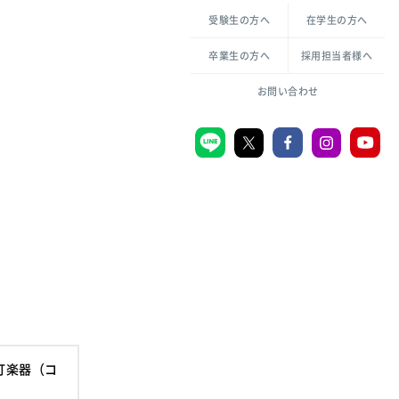
各種方針について
申し込み・お問い合わせ
受験生の方へ
在学生の方へ
教職センター
倫理憲章
卒業生の方へ
採用担当者様へ
学芸員課程
ハラスメントの防止
一般教育課程
図書館司書課程
共生のための多様性宣言
大学刊行物
お問い合わせ
学校図書館司書教諭課程
愛のある知性を。
機関リポジトリ
大学キリスト教センター
大学後援会
附属認定こども園
宮城学院同窓会
音楽教室
打楽器（コ
MGUスタンダード