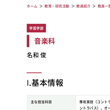
ホーム
教育・研究活動
教員紹介
教員一
学芸学部
音楽科
名和 俊
Ⅰ.基本情報
主な担当科目
専攻実技（コント
ントラバス）、オ