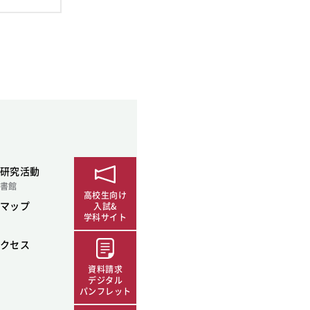
SDGsに関する取り組み
大学広報
新型コロナウィルスに関する本学の対応
（まとめ）
研究活動
書館
高校生向け
マップ
入試&
学科サイト
クセス
資料請求
デジタル
パンフレット