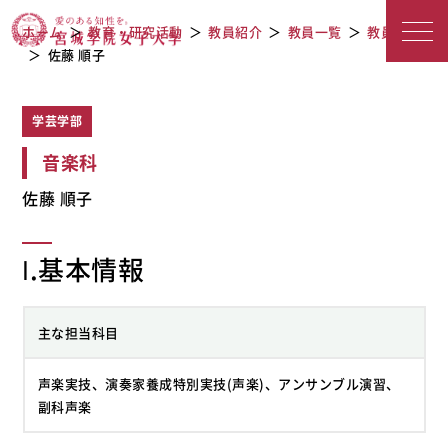
教員紹介
宮城学院女子大学
ホーム
教育・研究活動
教員紹介
教員一覧
教員検索
佐藤 順子
学芸学部
音楽科
佐藤 順子
Ⅰ.基本情報
主な担当科目
声楽実技、演奏家養成特別実技(声楽)、アンサンブル演習、
副科声楽