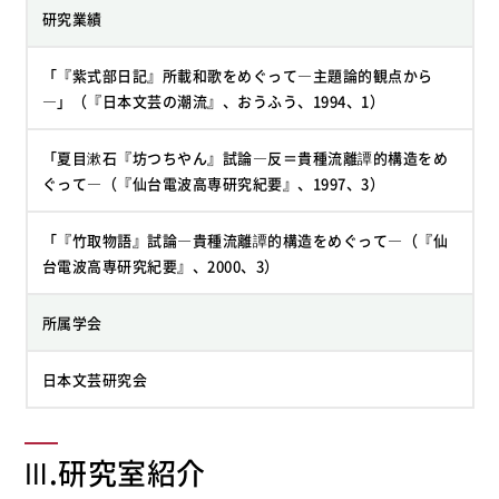
研究業績
「『紫式部日記』所載和歌をめぐって―主題論的観点から
―」（『日本文芸の潮流』、おうふう、1994、1）
「夏目漱石『坊つちやん』試論―反＝貴種流離譚的構造をめ
ぐって―（『仙台電波高専研究紀要』、1997、3）
「『竹取物語』試論―貴種流離譚的構造をめぐって―（『仙
台電波高専研究紀要』、2000、3）
所属学会
日本文芸研究会
Ⅲ.研究室紹介