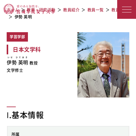
教員紹介
宮城学院女子大学
ホーム
教育・研究活動
教員紹介
教員一覧
教員検索
伊勢 英明
学芸学部
日本文学科
いせ ひであき
伊勢 英明
教授
文学修士
Ⅰ.基本情報
所属