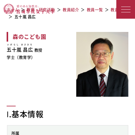
教員紹介
宮城学院女子大学
ホーム
教育・研究活動
教員紹介
教員一覧
教員検索
五十嵐 昌広
森のこども園
いがらし まさひろ
五十嵐 昌広
教授
学士（教育学）
Ⅰ.基本情報
所属