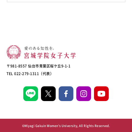
〒981-8557 仙台市青葉区桜ケ丘9-1-1
TEL 022-279-1311（代表）
©Miyagi Gakuin Women's University, All Rights Reserved.