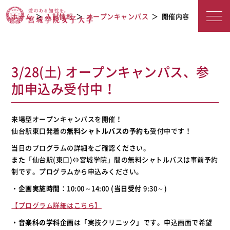
宮城学院女子大学
オープンキャンパス
ホーム
入試情報
オープンキャンパス
開催内容
3/28(土) オープンキャンパス、参
加申込み受付中！
来場型オープンキャンパスを開催！
仙台駅東口発着の
無料シャトルバスの予約
も受付中です！
当日のプログラムの詳細をご確認ください。
また「仙台駅(東口)⇔宮城学院」間の無料シャトルバスは事前予約
制です。プログラムから申込みください。
・
企画実施時間
：10:00～14:00
(当日受付
9:30～)
【プログラム詳細はこちら】
・音楽科の学科企画
は「実技クリニック」です。申込画面で希望