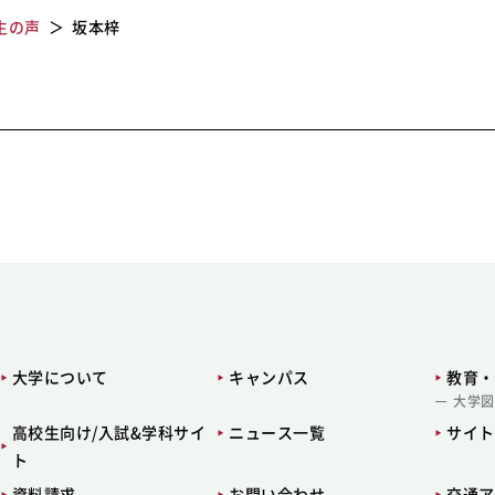
生の声
坂本梓
大学について
キャンパス
教育・
大学図
高校生向け/入試&学科サイ
ニュース一覧
サイト
ト
資料請求
お問い合わせ
交通ア