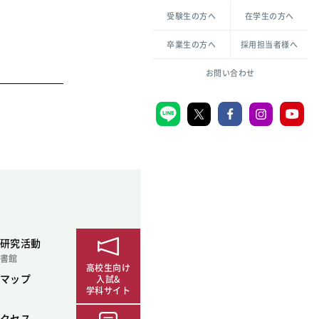
各種方針について
申し込み・お問い合わせ
受験生の方へ
在学生の方へ
教職センター
倫理憲章
卒業生の方へ
採用担当者様へ
学芸員課程
ハラスメントの防止
一般教育課程
図書館司書課程
共生のための多様性宣言
大学刊行物
お問い合わせ
学校図書館司書教諭課程
愛のある知性を。
機関リポジトリ
大学キリスト教センター
大学後援会
附属認定こども園
宮城学院同窓会
研究活動
音楽教室
書館
高校生向け
マップ
入試&
学科サイト
MGUスタンダード
クセス