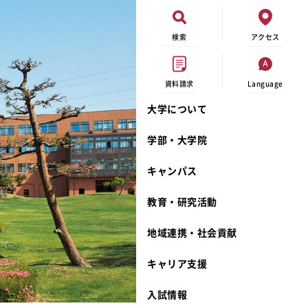
検索
アクセス
資料請求
Language
大学について
オープンキャンパス
現代ビジネス学科
イベントカレンダー
外部資金研究
連携事業のご紹介
学部・大学院
進学相談会
キャンパスマップ
学内の研究助成
沿革
キャンパス
出張講義
学生寮
研究倫理
宮城学院 校歌
大学見学
奨学金
動物実験に関する情報公開
礼拝堂
教育・研究活動
学費について
サークル活動
研究者番号登録申請について
食品栄養学科
地域連携・社会貢献
相談フォーム
大学祭
生活文化デザイン学科
ディプロマ・ポリシー
キャリア支援
資料請求
キャンパスメンバーズ
教員一覧
カリキュラム・ポリシー
カリキュラム・入室方法
学費
教員のリレーエッセイ
アドミッション・ポリシー
教師紹介
入試情報