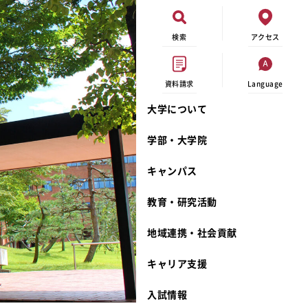
検索
アクセス
資料請求
Language
大学について
オープンキャンパス
現代ビジネス学科
イベントカレンダー
外部資金研究
連携事業のご紹介
学部・大学院
進学相談会
キャンパスマップ
学内の研究助成
沿革
キャンパス
出張講義
学生寮
研究倫理
宮城学院 校歌
大学見学
奨学金
動物実験に関する情報公開
礼拝堂
教育・研究活動
学費について
サークル活動
研究者番号登録申請について
食品栄養学科
地域連携・社会貢献
相談フォーム
大学祭
生活文化デザイン学科
ディプロマ・ポリシー
キャリア支援
資料請求
キャンパスメンバーズ
教員一覧
カリキュラム・ポリシー
カリキュラム・入室方法
学費
教員のリレーエッセイ
アドミッション・ポリシー
教師紹介
入試情報