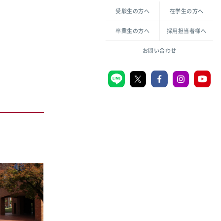
各種方針について
申し込み・お問い合わせ
受験生の方へ
在学生の方へ
教職センター
倫理憲章
卒業生の方へ
採用担当者様へ
学芸員課程
ハラスメントの防止
一般教育課程
図書館司書課程
共生のための多様性宣言
大学刊行物
お問い合わせ
学校図書館司書教諭課程
愛のある知性を。
機関リポジトリ
大学キリスト教センター
大学後援会
附属認定こども園
宮城学院同窓会
音楽教室
MGUスタンダード