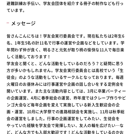
避難訓練お手伝い、学友会団体を紹介する冊子の制作なども行っ
ています。
メッセージ
皆さんこんにちは！学友会実行委員会です。現在私たちは2年生6
名、1年生5名の計11名で行事の運営や企画などをしています。学
年問わず仲が良く、明るさと元気が取り柄の愉快な11人で毎日楽
しく活動しております！
学友会と聞くと、どんな活動をしているのだろう？と疑問に思う
方が多いかもしれません。学友会実行委員会とは高校でいう「生
徒会」のような活動をしているサークルとなっております。毎週
火曜日のお昼休みには行事運営や企画の話し合いをする定例会を
開いています。また主な活動内容としては、3月に卒業パーティー
の企画運営、4月に春季総会の運営、昨年度ではクレープ作りやビ
ンゴ大会など毎年企画を変えて実施している新入生歓迎会の企
画・運営、10月に大学祭での進路相談会を実施し、11月は秋季総
会の運営をしました。行事の企画運営をしてみたい、生徒会を
やっていた経験を学友会で発揮したい、友人の輪を広げたい…な
ど、どんな方でも入部大歓迎です！どんな活動をしているのかお