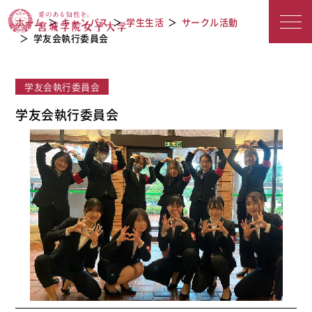
宮城学院女子大学
学友会執行委員会
ホーム
キャンパス
学生生活
サークル活動
学友会執行委員会
学友会執行委員会
学友会執行委員会