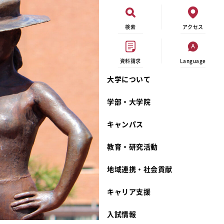
検索
アクセス
資料請求
Language
大学について
オープンキャンパス
現代ビジネス学科
イベントカレンダー
外部資金研究
連携事業のご紹介
学部・大学院
進学相談会
キャンパスマップ
学内の研究助成
沿革
キャンパス
出張講義
学生寮
研究倫理
宮城学院 校歌
大学見学
奨学金
動物実験に関する情報公開
礼拝堂
教育・研究活動
学費について
サークル活動
研究者番号登録申請について
食品栄養学科
地域連携・社会貢献
相談フォーム
大学祭
生活文化デザイン学科
ディプロマ・ポリシー
キャリア支援
資料請求
キャンパスメンバーズ
教員一覧
カリキュラム・ポリシー
カリキュラム・入室方法
学費
教員のリレーエッセイ
アドミッション・ポリシー
教師紹介
入試情報