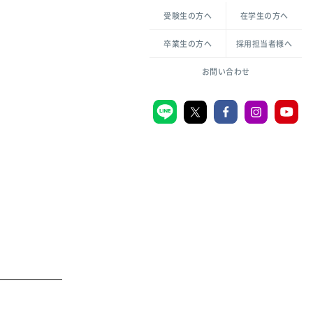
各種方針について
申し込み・お問い合わせ
受験生の方へ
在学生の方へ
教職センター
倫理憲章
卒業生の方へ
採用担当者様へ
学芸員課程
ハラスメントの防止
一般教育課程
図書館司書課程
共生のための多様性宣言
大学刊行物
お問い合わせ
学校図書館司書教諭課程
愛のある知性を。
機関リポジトリ
大学キリスト教センター
大学後援会
附属認定こども園
宮城学院同窓会
音楽教室
MGUスタンダード