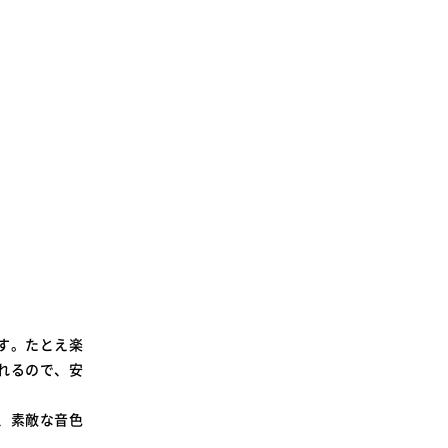
SDGsに関する取り組み
大学広報
新型コロナウィルスに関する本学の対応
（まとめ）
す。たとえ楽
れるので、安
、素敵な音色