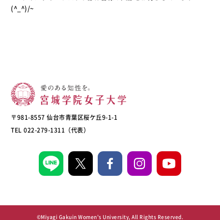
(^_^)/~
〒981-8557 仙台市青葉区桜ケ丘9-1-1
TEL 022-279-1311（代表）
©Miyagi Gakuin Women's University, All Rights Reserved.