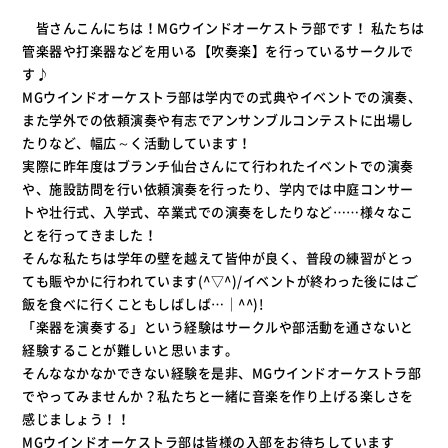
皆さんこんにちは！MGウインドオーケストラ部です！ 私たちは
管楽器や打楽器などを用いる【吹奏楽】を行っているサークルで
す♪
MGウインドオーケストラ部は学内での式典やイベントでの演奏、
また学外での依頼演奏や有志でアンサンブルコンテストに出場し
たりなど、幅広～く活動しています！
実際に昨年度はブランチ仙台さんにて行われたイベントでの演奏
や、施設訪問を行い依頼演奏を行ったり、学内では中庭コンサー
トや壮行式、入学式、卒業式での演奏をしたりなど……様々なこ
とを行ってきました！
そんな私たちは学年の壁を越えて皆仲が良く、普段の練習がとっ
ても賑やかに行われています(^▽^)/イベントが終わった後にはご
飯を食べに行くこともしばしば…｜^^)!
「楽器を演奏する」という経験はサークルや部活動を通さないと
経験することが難しいと思います。
そんななかなかできない経験を是非、MGウインドオーケストラ部
でやってみませんか？私たちと一緒に音楽を作り上げる楽しさを
感じましょう！！
MGウインドオーケストラ部は皆様の入部をお待ちしています