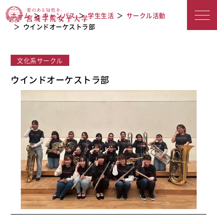
宮城学院女子大学
ウインドオーケストラ部
ホーム
キャンパス
学生生活
サークル活動
ウインドオーケストラ部
文化系サークル
ウインドオーケストラ部