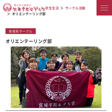
宮城学院女子大学
オリエンテーリング部
ホーム
キャンパス
学生生活
サークル活動
オリエンテーリング部
体育系サークル
オリエンテーリング部