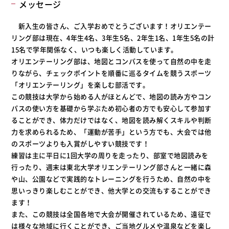
メッセージ
新入生の皆さん、ご入学おめでとうございます！オリエンテー
リング部は現在、4年生4名、3年生5名、2年生1名、1年生5名の計
15名で学年関係なく、いつも楽しく活動しています。
オリエンテーリング部は、地図とコンパスを使って自然の中を走
りながら、チェックポイントを順番に巡るタイムを競うスポーツ
「オリエンテーリング」を楽しむ部活です。
この競技は大学から始める人がほとんどで、地図の読み方やコン
パスの使い方を基礎から学ぶため初心者の方でも安心して参加す
ることができ、体力だけではなく、地図を読み解くスキルや判断
力を求められるため、「運動が苦手」という方でも、大会では他
のスポーツよりも入賞がしやすい競技です！
練習は主に平日に1回大学の周りを走ったり、部室で地図読みを
行ったり、週末は東北大学オリエンテーリング部さんと一緒に森
や山、公園などで実践的なトレーニングを行うため、自然の中を
思いっきり楽しむことができ、他大学との交流もすることができ
ます！
また、この競技は全国各地で大会が開催されているため、遠征で
は様々な地域に行くことができ、ご当地グルメや温泉などを楽し