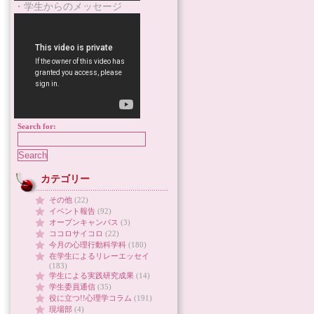
・学生からのメッセージ
Search for:
カテゴリー
その他
(22)
イベント報告
(92)
オープンキャンパス
(3)
ココロサイコロ
(22)
今月の心理行動科学科
(180)
在学生によるリレーエッセイ
(183)
学生による実践研究成果
(14)
学生委員通信
(35)
役に立つ!!心理学コラム
(191)
現場部
(4)