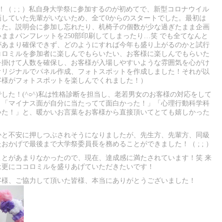
（ ; ; ）私自身大学祭に参加するのが初めてで、新型コロナウイル
画していた先輩がいないため、全て0からのスタートでした。最初は
した。説明会に参加し忘れたり、机椅子の個数が少な過ぎたまま企画
ままパンフレットを250部印刷してしまったり…笑 でも全てなんと
があまり確保できず、どのようにすれば今年も盛り上がるのかと試行
コロミルを参加者に楽しんでもらいたい、お客様に楽しんでもらいた
を掛けて人数を確保し、お客様が入場しやすいような雰囲気を心がけ
オリジナルでパネル作成、フォトスポットを作成しました！それが以
客様がフォトスポットを楽しんでくれました！）
した！(^○^)私は性格診断を担当し、老若男女のお客様の対応をして
」「マイナス面が自分に当たってて面白かった！」「心理行動科学科
いた！」と、暖かいお言葉をお客様から直接頂いてとても嬉しかった
かと不安に押しつぶされそうになりましたが、先生方、先輩方、同級
かげで最後まで大学祭委員長を務めることができました！（ ; ; ）
とがあまりなかったので、現在、達成感に満たされています！笑 来
は更にココロミルを盛りあげていただきたいです！
客様、ご協力して頂いた皆様、本当にありがとうございました！