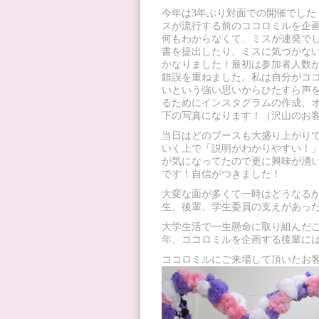
今年は3年ぶり対面での開催でした！
スが流行する前のココロミルを企
何もわからなくて、ミスが連発で
書を提出したり、ミスに気づかない
かなりました！最初は参加者人数
錯誤を重ねました。私は自分がコ
いという強い思いからひたすら声
るためにインスタグラムの作成、
下の写真になります！（沢山のお
当日はどのブースも大盛り上がりで
いく上で「説明がわかりやすい！
が気になってたので更に興味が湧
です！自信がつきました！
大変な面が多くて一時はどうなる
生、後輩、学生委員の支えがあったお
大学生活で一生懸命に取り組んだこ
年、ココロミルを企画する後輩に
ココロミルにご来場して頂いたお