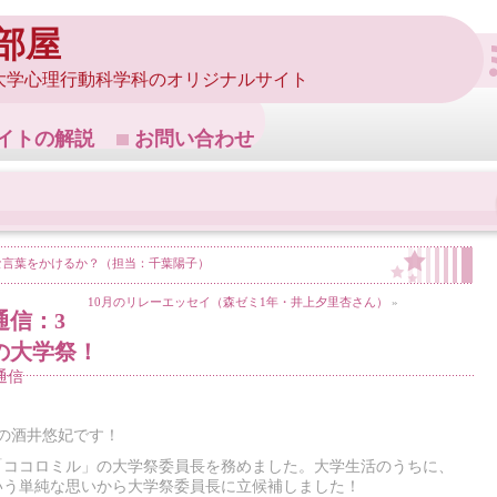
部屋
大学心理行動科学科のオリジナルサイト
イトの解説
お問い合わせ
な言葉をかけるか？（担当：千葉陽子）
10月のリレーエッセイ（森ゼミ1年・井上夕里杏さん）
»
通信：3
の大学祭！
通信
の酒井悠妃です！
「ココロミル」の大学祭委員長を務めました。大学生活のうちに、
いう単純な思いから大学祭委員長に立候補しました！